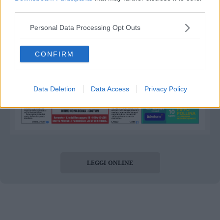
Leggi/Abbonati
third parties.
Personal Data Processing Opt Outs
Newsletter
CONFIRM
Bazar
Casa
Data Deletion
Data Access
Privacy Policy
Radio
Dolomiti
LEGGI ONLINE
Social media