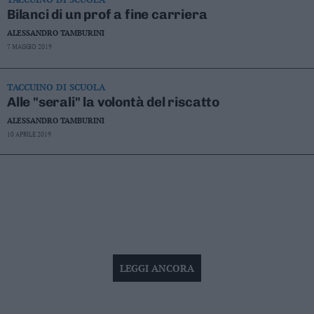
Business
Bilanci di un prof a fine carriera
Wire
ALESSANDRO TAMBURINI
Territori
7 MAGGIO 2019
Trento
Rovereto
TACCUINO DI SCUOLA
Alle "serali" la volontà del riscatto
Pergine
Riva
ALESSANDRO TAMBURINI
–
10 APRILE 2019
Arco
Basso
Sarca
–
Ledro
Lavis
–
Rotaliana
LEGGI ANCORA
Valle
dei
Laghi