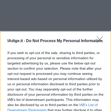
Valsugana
–
Primiero
Vallagarina
Non
–
Sole
lAdige.it -
Do Not Process My Personal Information
Fiemme
–
If you wish to opt-out of the sale, sharing to third parties, or
Fassa
processing of your personal or sensitive information for
Giudicarie
targeted advertising by us, please use the below opt-out
–
section to confirm your selection. Please note that after your
Rendena
opt-out request is processed you may continue seeing
Alto
interest-based ads based on personal information utilized by
Adige
us or personal information disclosed to third parties prior to
–
your opt-out. You may separately opt-out of the further
Südtirol
disclosure of your personal information by third parties on the
IAB’s list of downstream participants. This information may
Dolomiti
also be disclosed by us to third parties on the
IAB’s List of
Downstream Participants
that may further disclose it to other