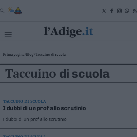
VAI
Cronaca
Prima pagina
>
Blog
>
Taccuino di scuola
Attualità
Economia
Taccuino
di scuola
Cultura
e
Spettacoli
Salute
e
Benessere
TACCUINO DI SCUOLA
Montagna
I dubbi di un prof allo scrutinio
Tecnologia
I dubbi di un prof allo scrutinio
Sport
Foto
Video
TACCUINO DI SCUOLA