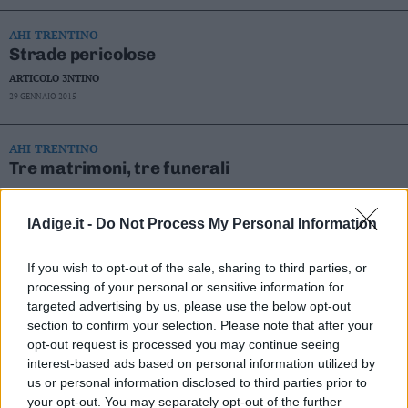
Leggi/Abbonati
AHI TRENTINO
Strade pericolose
Newsletter
ARTICOLO 3NTINO
29 GENNAIO 2015
Bazar
Casa
AHI TRENTINO
Tre matrimoni, tre funerali
Radio
ARTICOLO 3NTINO
Dolomiti
5 GENNAIO 2015
lAdige.it -
Do Not Process My Personal Information
AHI TRENTINO
If you wish to opt-out of the sale, sharing to third parties, or
TDG, el testimone de Genova
processing of your personal or sensitive information for
targeted advertising by us, please use the below opt-out
ARTICOLO 3NTINO
Social media
section to confirm your selection. Please note that after your
1 GENNAIO 2015
opt-out request is processed you may continue seeing
interest-based ads based on personal information utilized by
us or personal information disclosed to third parties prior to
your opt-out. You may separately opt-out of the further