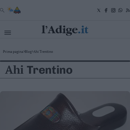
VAI
Cronaca
Prima pagina
>
Blog
>
Ahi Trentino
Attualità
Economia
Ahi
Trentino
Cultura
e
Spettacoli
Salute
e
Benessere
Montagna
Tecnologia
Sport
Foto
Video