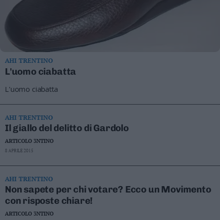
Business
Wire
Territori
Trento
Rovereto
AHI TRENTINO
L'uomo ciabatta
Pergine
Riva
L'uomo ciabatta
–
Arco
AHI TRENTINO
Basso
Il giallo del delitto di Gardolo
Sarca
–
ARTICOLO 3NTINO
Ledro
8 APRILE 2015
Lavis
–
AHI TRENTINO
Rotaliana
Non sapete per chi votare? Ecco un Movimento
Valle
con risposte chiare!
dei
ARTICOLO 3NTINO
Laghi