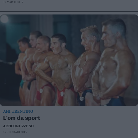
19 MARZO 2015
Valsugana
–
Primiero
Vallagarina
Non
–
Sole
Fiemme
–
Fassa
Giudicarie
–
Rendena
Alto
Adige
–
AHI TRENTINO
Südtirol
L'om da sport
Dolomiti
ARTICOLO 3NTINO
27 FEBBRAIO 2015