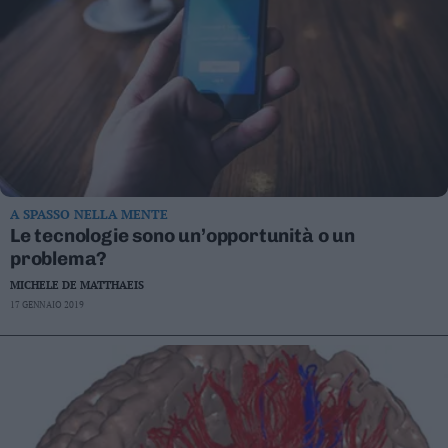
Valsugana
–
Primiero
Vallagarina
Non
–
Sole
Fiemme
–
A SPASSO NELLA MENTE
Fassa
Le tecnologie sono un’opportunità o un
Giudicarie
problema?
–
MICHELE DE MATTHAEIS
Rendena
17 GENNAIO 2019
Alto
Adige
–
Südtirol
Dolomiti