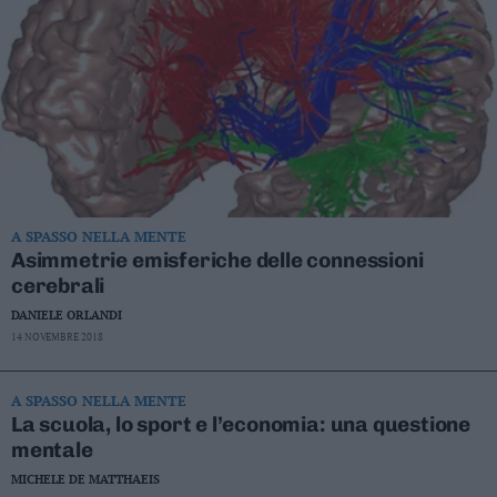
Leggi/Abbonati
Newsletter
Bazar
Casa
Radio
A SPASSO NELLA MENTE
Asimmetrie emisferiche delle connessioni
Dolomiti
cerebrali
DANIELE ORLANDI
14 NOVEMBRE 2018
Social media
A SPASSO NELLA MENTE
La scuola, lo sport e l’economia: una questione
mentale
MICHELE DE MATTHAEIS