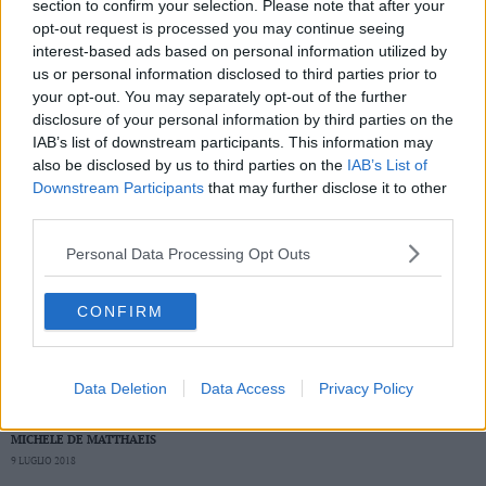
section to confirm your selection. Please note that after your
opt-out request is processed you may continue seeing
interest-based ads based on personal information utilized by
us or personal information disclosed to third parties prior to
your opt-out. You may separately opt-out of the further
disclosure of your personal information by third parties on the
IAB’s list of downstream participants. This information may
also be disclosed by us to third parties on the
IAB’s List of
Downstream Participants
that may further disclose it to other
third parties.
Personal Data Processing Opt Outs
CONFIRM
A SPASSO NELLA MENTE
Perché correre in montagna fa bene alla
Data Deletion
Data Access
Privacy Policy
nostra mente?
MICHELE DE MATTHAEIS
9 LUGLIO 2018