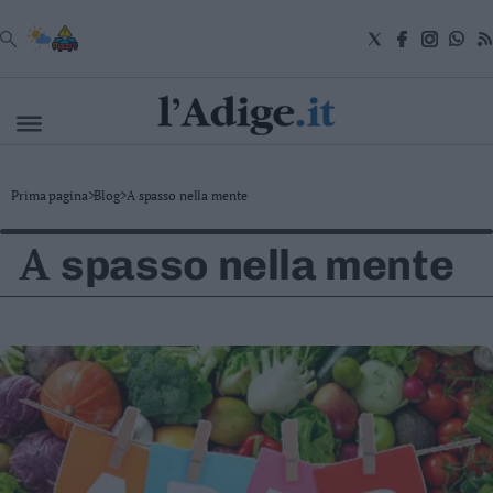
VAI
Cronaca
Prima pagina
>
Blog
>
A spasso nella mente
Attualità
Economia
A
spasso nella mente
Cultura
e
Spettacoli
Salute
e
Benessere
Montagna
Tecnologia
Sport
Foto
Video