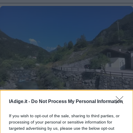
A SPASSO NELLA MENTE
lAdige.it -
Do Not Process My Personal Information
Resistere al caldo: muoviamoci in maniera
diversa
If you wish to opt-out of the sale, sharing to third parties, or
MICHELE DE MATTHAEIS
processing of your personal or sensitive information for
6 AGOSTO 2018
targeted advertising by us, please use the below opt-out