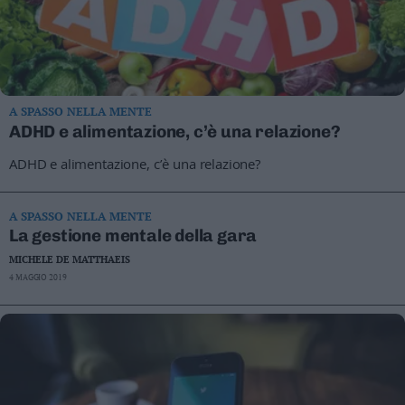
Business
Wire
Territori
Trento
Rovereto
A SPASSO NELLA MENTE
ADHD e alimentazione, c’è una relazione?
Pergine
Riva
ADHD e alimentazione, c’è una relazione?
–
Arco
A SPASSO NELLA MENTE
Basso
La gestione mentale della gara
Sarca
–
MICHELE DE MATTHAEIS
Ledro
4 MAGGIO 2019
Lavis
–
Rotaliana
Valle
dei
Laghi