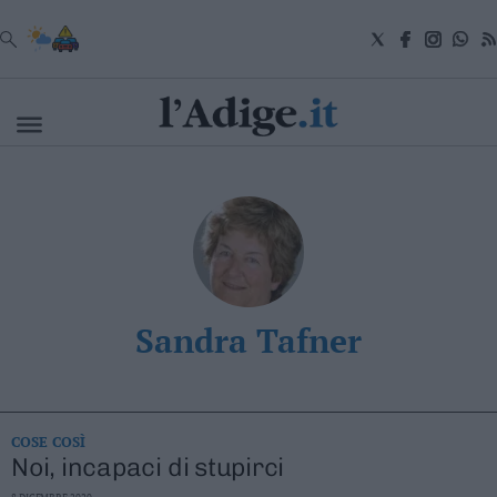
VAI
Cronaca
Attualità
Economia
Cultura
e
Spettacoli
Salute
Sandra Tafner
e
Benessere
Montagna
Tecnologia
Sport
COSE COSÌ
Noi, incapaci di stupirci
Foto
Video