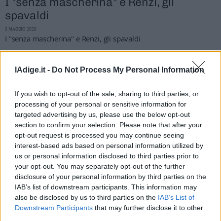
I "senza mascherina" e Renzi, gli
Leggi/Abbonati
spavaldi
5 MAGGIO 2020
Newsletter
I "senza mascherina" e Renzi, gli spavaldi
Bazar
lAdige.it -
Do Not Process My Personal Information
Casa
If you wish to opt-out of the sale, sharing to third parties, or
Radio
processing of your personal or sensitive information for
Dolomiti
targeted advertising by us, please use the below opt-out
section to confirm your selection. Please note that after your
opt-out request is processed you may continue seeing
interest-based ads based on personal information utilized by
us or personal information disclosed to third parties prior to
your opt-out. You may separately opt-out of the further
Social media
disclosure of your personal information by third parties on the
COSE COSÌ
IAB’s list of downstream participants. This information may
Gli anziani non si faranno rottamare
also be disclosed by us to third parties on the
IAB’s List of
Downstream Participants
that may further disclose it to other
28 APRILE 2020
third parties.