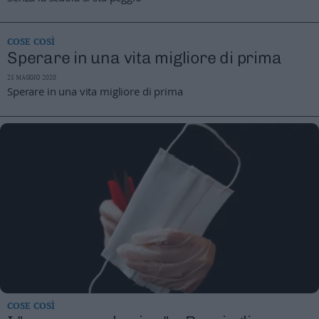
Valsugana
–
COSE COSÌ
Primiero
Sperare in una vita migliore di prima
Vallagarina
Non
25 MAGGIO 2020
Sperare in una vita migliore di prima
–
Sole
Fiemme
–
Fassa
Giudicarie
–
Rendena
Alto
Adige
–
Südtirol
Dolomiti
COSE COSÌ