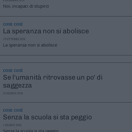
8 DICEMBRE 2020
Business
Noi, incapaci di stupirci
Wire
Territori
COSE COSÌ
Trento
La speranza non si abolisce
Rovereto
19 OTTOBRE 2020
Pergine
La speranza non si abolisce
Riva
–
Arco
COSE COSÌ
Basso
Se l'umanità ritrovasse un po' di
Sarca
–
saggezza
Ledro
23 GIUGNO 2020
Lavis
–
Rotaliana
COSE COSÌ
Senza la scuola si sta peggio
Valle
dei
1 GIUGNO 2020
Laghi
Senza la scuola si sta peggio