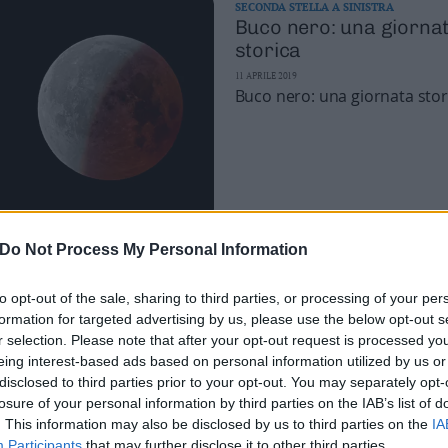
SECONDA STELLA A SINISTRA
Buco nero: una giorna
storica
11 APRILE 2019
Buco nero: una giornata stor
Do Not Process My Personal Information
SECONDA STELLA A SINISTRA
Torna la Luna Rossa
to opt-out of the sale, sharing to third parties, or processing of your per
14 GENNAIO 2019
Torna la Luna Rossa
formation for targeted advertising by us, please use the below opt-out s
r selection. Please note that after your opt-out request is processed y
eing interest-based ads based on personal information utilized by us or
disclosed to third parties prior to your opt-out. You may separately opt-
losure of your personal information by third parties on the IAB’s list of
. This information may also be disclosed by us to third parties on the
IA
Participants
that may further disclose it to other third parties.