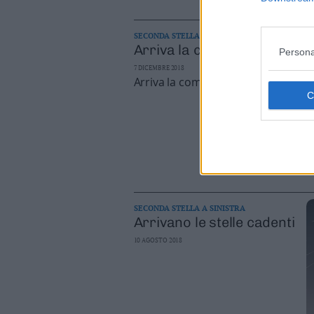
Leggi/Abbonati
SECONDA STELLA A SINISTRA
Newsletter
Arriva la cometa di Natale
Persona
7 DICEMBRE 2018
Arriva la cometa di Natale
Bazar
Casa
Radio
Dolomiti
SECONDA STELLA A SINISTRA
Arrivano le stelle cadenti
10 AGOSTO 2018
Social media