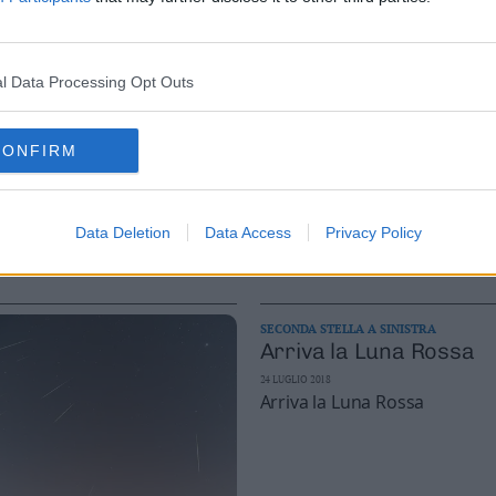
SECONDA STELLA A SINISTRA
L’incredibile volto di R
l Data Processing Opt Outs
1 OTTOBRE 2018
L’incredibile volto di Ryugu
CONFIRM
Data Deletion
Data Access
Privacy Policy
SECONDA STELLA A SINISTRA
Arriva la Luna Rossa
24 LUGLIO 2018
Arriva la Luna Rossa