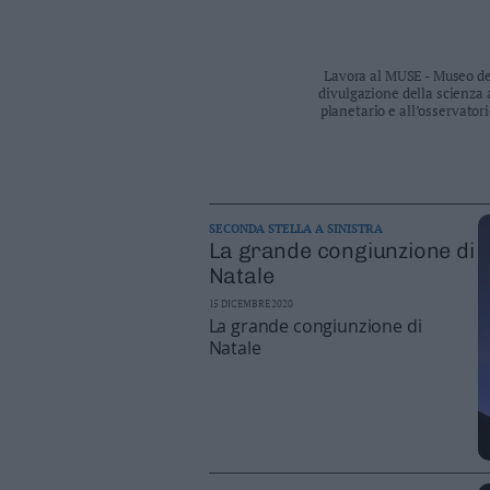
Business
Wire
Territori
Lavora al MUSE - Museo del
divulgazione della scienza 
Trento
planetario e all’osservato
Rovereto
Pergine
Riva
–
SECONDA STELLA A SINISTRA
Arco
La grande congiunzione di
Basso
Natale
Sarca
–
15 DICEMBRE 2020
La grande congiunzione di
Ledro
Natale
Lavis
–
Rotaliana
Valle
dei
Laghi