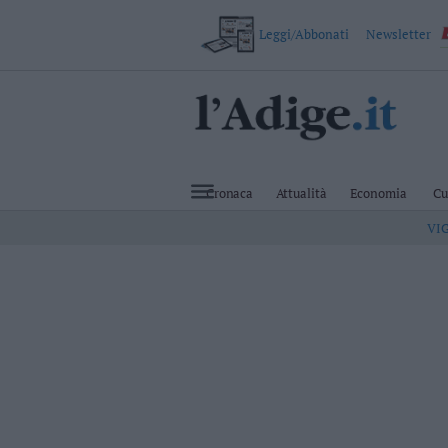
Leggi/Abbonati
Newsletter
VAI
Cronaca
Attualità
Cronaca
Attualità
Economia
Cu
Economia
VI
Cultura
e
Spettacoli
Salute
e
Benessere
Montagna
Tecnologia
Sport
Foto
Video