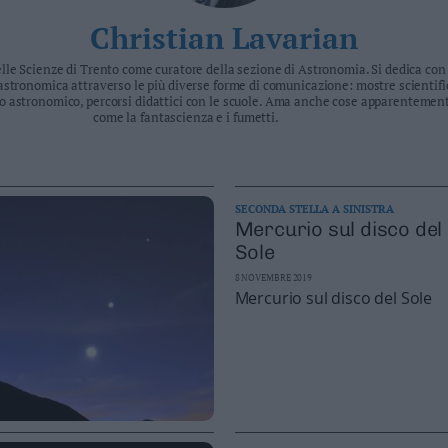
Christian Lavarian
le Scienze di Trento come curatore della sezione di Astronomia. Si dedica con
astronomica attraverso le più diverse forme di comunicazione: mostre scientific
rio astronomico, percorsi didattici con le scuole. Ama anche cose apparentemen
come la fantascienza e i fumetti.
SECONDA STELLA A SINISTRA
Mercurio sul disco del
Sole
8 NOVEMBRE 2019
Mercurio sul disco del Sole