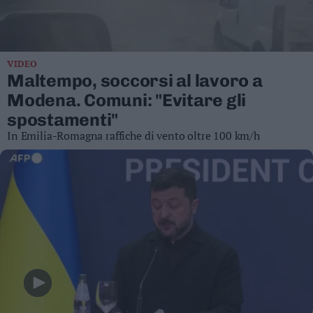
Business
Wire
Territori
VIDEO
Trento
Maltempo, soccorsi al lavoro a
Rovereto
Modena. Comuni: "Evitare gli
Pergine
spostamenti"
Riva
In Emilia-Romagna raffiche di vento oltre 100 km/h
–
Arco
Basso
Sarca
–
Ledro
Lavis
–
Rotaliana
Valle
dei
Laghi