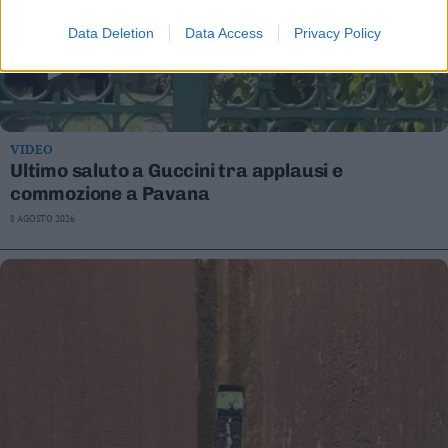
Data Deletion
Data Access
Privacy Policy
VIDEO
Ultimo saluto a Guccini tra applausi e
commozione a Pavana
8 AGOSTO 2026