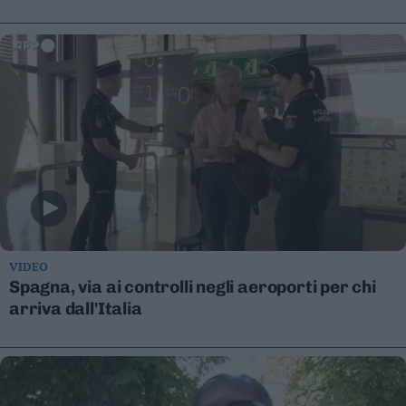
Leggi/Abbonati
Newsletter
Bazar
Casa
Radio
Dolomiti
VIDEO
Spagna, via ai controlli negli aeroporti per chi
arriva dall'Italia
Social media