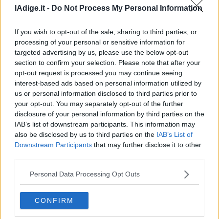
lAdige.it -
Do Not Process My Personal Information
If you wish to opt-out of the sale, sharing to third parties, or
processing of your personal or sensitive information for
targeted advertising by us, please use the below opt-out
section to confirm your selection. Please note that after your
opt-out request is processed you may continue seeing
interest-based ads based on personal information utilized by
VIDEO
Landini: “Fidanza ha preso colpo di sole, Cgil non
us or personal information disclosed to third parties prior to
your opt-out. You may separately opt-out of the further
si gira mai dall'altra parte”
disclosure of your personal information by third parties on the
8 AGOSTO 2026
IAB’s list of downstream participants. This information may
also be disclosed by us to third parties on the
IAB’s List of
Downstream Participants
that may further disclose it to other
third parties.
Personal Data Processing Opt Outs
CONFIRM