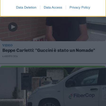
Data Deletion
Data Access
Privacy Policy
VIDEO
Beppe Carletti: "Guccini è stato un Nomade"
6 AGOSTO 2026