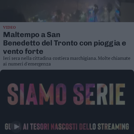
Business
Wire
Territori
VIDEO
Trento
Maltempo a San
Rovereto
Benedetto del Tronto con pioggia e
Pergine
vento forte
Riva
Ieri sera nella cittadina costiera marchigiana. Molte chiamate
–
ai numeri d'emergenza
Arco
Basso
Sarca
–
Ledro
Lavis
–
Rotaliana
Valle
dei
Laghi