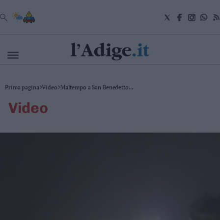
VAI
Cronaca
Prima pagina
>
Video
>
Maltempo a San Benedetto...
Attualità
video
Economia
Cultura
e
Spettacoli
Salute
e
Benessere
Montagna
Tecnologia
Sport
Foto
Video