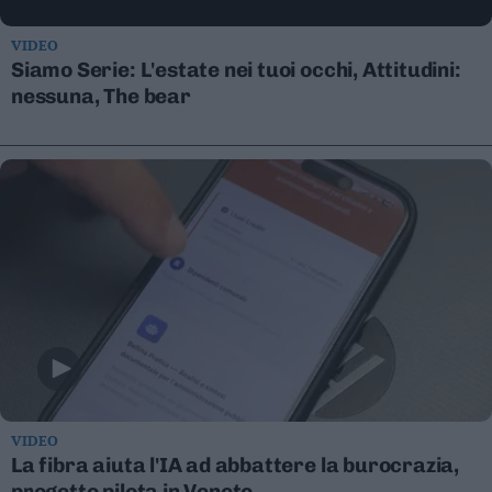
Valsugana
–
VIDEO
Primiero
Siamo Serie: L'estate nei tuoi occhi, Attitudini:
Vallagarina
nessuna, The bear
Non
–
Sole
Fiemme
–
Fassa
Giudicarie
–
Rendena
Alto
Adige
–
Südtirol
VIDEO
Dolomiti
La fibra aiuta l'IA ad abbattere la burocrazia,
progetto pilota in Veneto