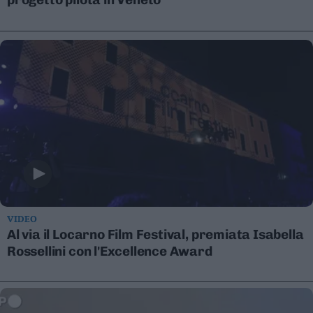
Leggi/Abbonati
Newsletter
Bazar
Casa
Radio
Dolomiti
VIDEO
Al via il Locarno Film Festival, premiata Isabella
Social media
Rossellini con l'Excellence Award