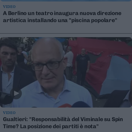
Valsugana
VIDEO
–
A Berlino un teatro inaugura nuova direzione
Primiero
artistica installando una "piscina popolare"
Vallagarina
Non
–
Sole
Fiemme
–
Fassa
Giudicarie
–
Rendena
Alto
Adige
–
Südtirol
VIDEO
Gualtieri: "Responsabilità del Viminale su Spin
Dolomiti
Time? La posizione dei partiti è nota"