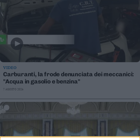
VIDEO
Carburanti, la frode denunciata dei meccanici:
"Acqua in gasolio e benzina"
7 AGOSTO 2026