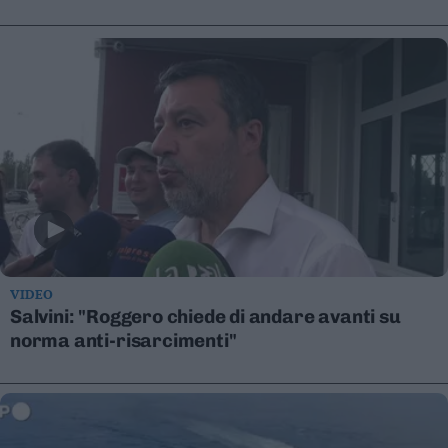
Leggi/Abbonati
Newsletter
Bazar
Casa
Radio
Dolomiti
VIDEO
Salvini: "Roggero chiede di andare avanti su
norma anti-risarcimenti"
Social media