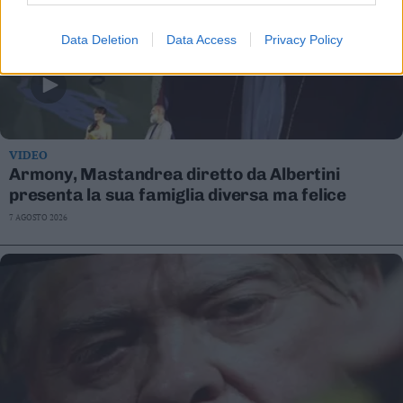
Data Deletion
Data Access
Privacy Policy
VIDEO
Armony, Mastandrea diretto da Albertini
presenta la sua famiglia diversa ma felice
7 AGOSTO 2026