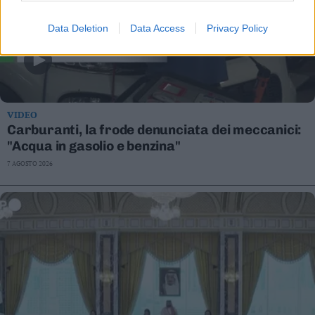
Data Deletion
Data Access
Privacy Policy
VIDEO
Carburanti, la frode denunciata dei meccanici:
"Acqua in gasolio e benzina"
7 AGOSTO 2026