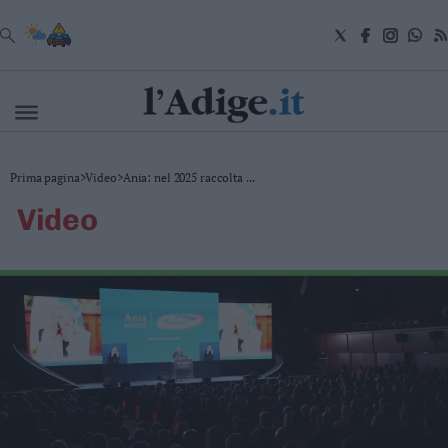
VAI
Cronaca
Prima pagina
>
Video
>
Ania: nel 2025 raccolta ...
Attualità
video
Economia
Cultura
e
Spettacoli
Salute
e
Benessere
Montagna
Tecnologia
Sport
Foto
Video