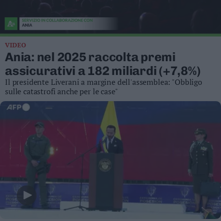
Business
Wire
Territori
VIDEO
Trento
Ania: nel 2025 raccolta premi
Rovereto
assicurativi a 182 miliardi (+7,8%)
Pergine
Il presidente Liverani a margine dell'assemblea: "Obbligo
Riva
sulle catastrofi anche per le case"
–
Arco
Basso
Sarca
–
Ledro
Lavis
–
Rotaliana
Valle
dei
Laghi