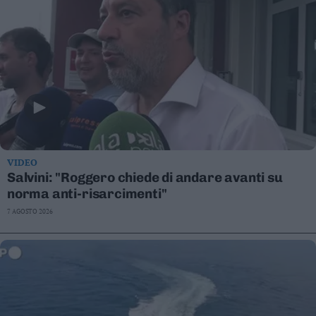
VIDEO
Salvini: "Roggero chiede di andare avanti su
norma anti-risarcimenti"
7 AGOSTO 2026