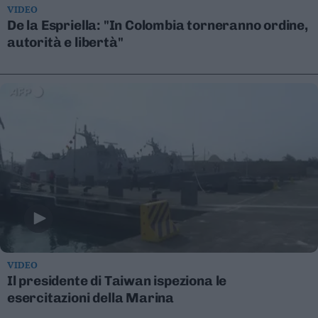
VIDEO
Valsugana
De la Espriella: "In Colombia torneranno ordine,
–
autorità e libertà"
Primiero
Vallagarina
Non
–
Sole
Fiemme
–
Fassa
Giudicarie
–
Rendena
Alto
Adige
–
VIDEO
Südtirol
Il presidente di Taiwan ispeziona le
Dolomiti
esercitazioni della Marina