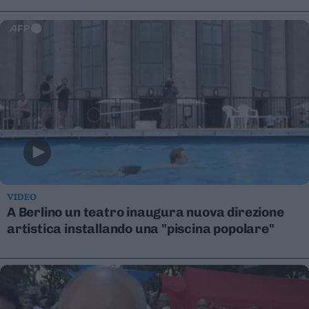
Leggi/Abbonati
Newsletter
Bazar
Casa
Radio
Dolomiti
VIDEO
A Berlino un teatro inaugura nuova direzione
artistica installando una "piscina popolare"
Social media