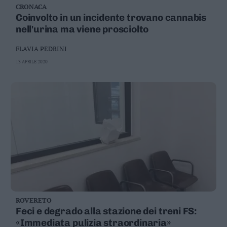
CRONACA
Business
Coinvolto in un incidente trovano cannabis
Wire
nell'urina ma viene prosciolto
Territori
Trento
FLAVIA PEDRINI
Rovereto
13 APRILE 2020
Pergine
Riva
–
Arco
Basso
Sarca
–
Ledro
Lavis
–
Rotaliana
ROVERETO
Valle
Feci e degrado alla stazione dei treni FS:
dei
«Immediata pulizia straordinaria»
Laghi