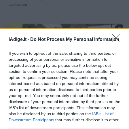
Valsugana
28 MARZO 2018
–
Primiero
Vallagarina
Non
–
lAdige.it -
Do Not Process My Personal Information
Sole
Fiemme
If you wish to opt-out of the sale, sharing to third parties, or
–
processing of your personal or sensitive information for
Fassa
targeted advertising by us, please use the below opt-out
Giudicarie
section to confirm your selection. Please note that after your
–
opt-out request is processed you may continue seeing
Rendena
interest-based ads based on personal information utilized by
us or personal information disclosed to third parties prior to
Alto
SPORT
your opt-out. You may separately opt-out of the further
Adige
Doping: urine di Schwazer saranno
disclosure of your personal information by third parties on the
–
analizzate in Italia
IAB’s list of downstream participants. This information may
Südtirol
13 OTTOBRE 2017
also be disclosed by us to third parties on the
IAB’s List of
Dolomiti
Downstream Participants
that may further disclose it to other
third parties.