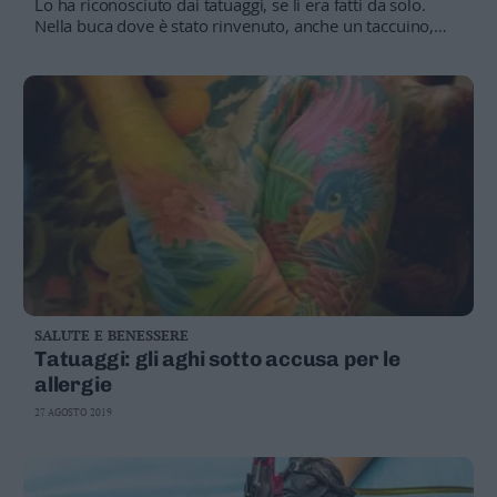
Lo ha riconosciuto dai tatuaggi, se li era fatti da solo.
Leggi/Abbonati
Nella buca dove è stato rinvenuto, anche un taccuino,
con le date di «inizio digiuno» e la frase
finale: «crematemi»
Newsletter
Bazar
Casa
Radio
Dolomiti
SALUTE E BENESSERE
Tatuaggi: gli aghi sotto accusa per le
Social media
allergie
27 AGOSTO 2019