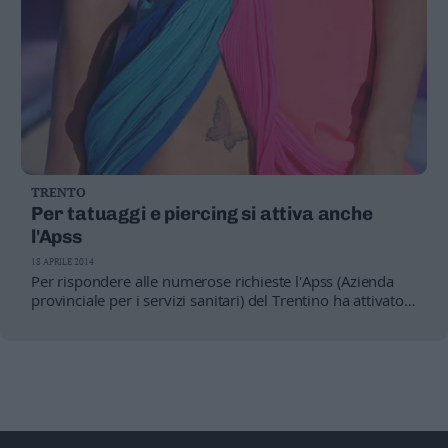
TRENTO
Per tatuaggi e piercing si attiva anche
l'Apss
18 APRILE 2014
Per rispondere alle numerose richieste l'Apss (Azienda
provinciale per i servizi sanitari) del Trentino ha attivato
l'ottava edizione del corso di formazione igienico
sanitaria per operatori che esercitano le attività di
tatuaggio e piercing, previsto dalle linee guida elaborate
dal ministero della Sanità per garantire tali pratiche in
condizioni di sicurezza. Le domande possono essere
presentate in orario di segreteria fino a martedì 28
maggio. Il corso inizierà lunedì 9 giugno