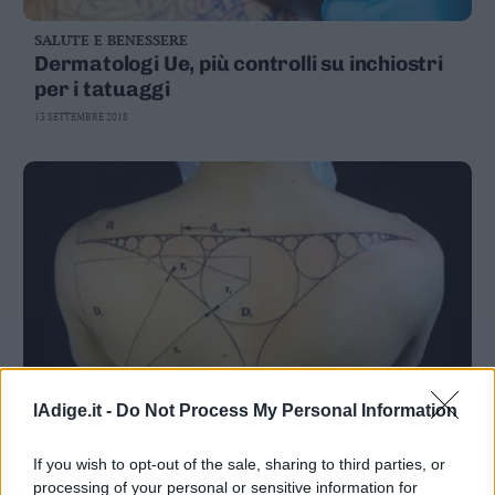
SALUTE E BENESSERE
Dermatologi Ue, più controlli su inchiostri
per i tatuaggi
13 SETTEMBRE 2018
lAdige.it -
Do Not Process My Personal Information
SALUTE E BENESSERE
Tatuaggi, un genitore su 10 lo permette
If you wish to opt-out of the sale, sharing to third parties, or
come «premio»
processing of your personal or sensitive information for