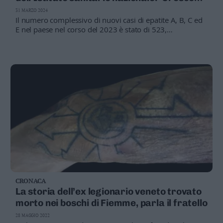
Valsugana
i casi di epatite”
31 MARZO 2024
–
Il numero complessivo di nuovi casi di epatite A, B, C ed
Primiero
E nel paese nel corso del 2023 è stato di 523,
evidenziando la diffusione significativa di queste
Vallagarina
patologie
Non
–
Sole
Fiemme
–
Fassa
Giudicarie
–
Rendena
Alto
Adige
–
CRONACA
Südtirol
La storia dell’ex legionario veneto trovato
Dolomiti
morto nei boschi di Fiemme, parla il fratello
28 MAGGIO 2022