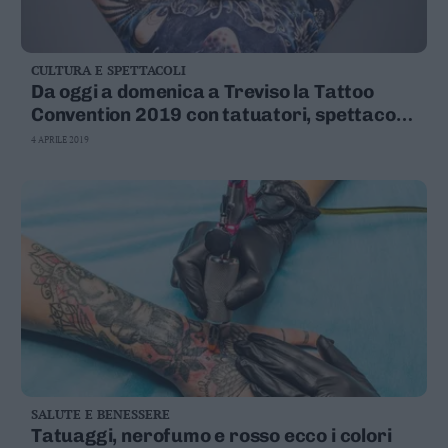
CULTURA E SPETTACOLI
Da oggi a domenica a Treviso la Tattoo
Convention 2019 con tatuatori, spettacoli
e stand
4 APRILE 2019
SALUTE E BENESSERE
Tatuaggi, nerofumo e rosso ecco i colori