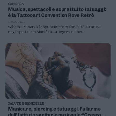
CRONACA
Business
Musica, spettacoli e soprattutto tatuaggi:
Wire
è la Tattooart Convention Rove Retrò
Territori
13 MARZO 2025
Trento
Sabato 15 marzo l’appuntamernto con oltre 40 artisti
Rovereto
negli spazi della Manifattura. Ingresso libero
Pergine
Riva
–
Arco
Basso
Sarca
–
Ledro
Lavis
–
Rotaliana
Valle
SALUTE E BENESSERE
dei
Manicure, piercing e tatuaggi, l’allarme
Laghi
dell’Istituto sanitario nazionale:“Crescono