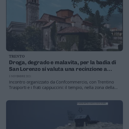
TRENTO
Droga, degrado e malavita, per la badia di
San Lorenzo si valuta una recinzione a
tutela del luogo sacro
5 NOVEMBRE 2021
Incontro organizzato da Confcommercio, con Trentino
Trasporti e i frati cappuccini: il tempio, nella zona della
stazione, è oggi accessibile giorno e notte