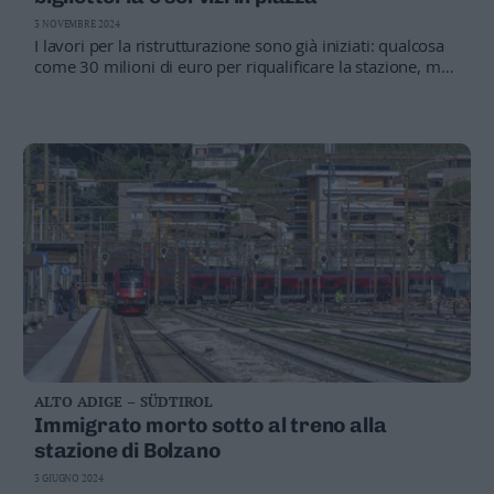
Valsugana
3 NOVEMBRE 2024
–
I lavori per la ristrutturazione sono già iniziati: qualcosa
Primiero
come 30 milioni di euro per riqualificare la stazione, ma
anche tutta l'area antistante e riorganizzare il servizio di
Vallagarina
autobus, in vista delle Olimpiadi del 2026
Non
–
Sole
Fiemme
–
Fassa
Giudicarie
–
Rendena
Alto
Adige
–
ALTO ADIGE – SÜDTIROL
Südtirol
Immigrato morto sotto al treno alla
Dolomiti
stazione di Bolzano
3 GIUGNO 2024