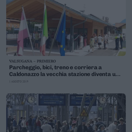
VALSUGANA – PRIMIERO
Parcheggio, bici, treno e corriera a
Caldonazzo la vecchia stazione diventa un
"centro intermodale"
1 AGOSTO 2019