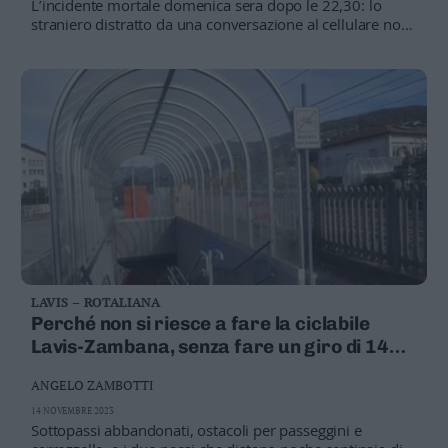
L’incidente mortale domenica sera dopo le 22,30: lo
Leggi/Abbonati
straniero distratto da una conversazione al cellulare non
si è accorto dell’arrivo del convoglio
Newsletter
Bazar
Casa
Radio
Dolomiti
LAVIS – ROTALIANA
Perché non si riesce a fare la ciclabile
Social media
Lavis-Zambana, senza fare un giro di 14
chilometri
ANGELO ZAMBOTTI
14 NOVEMBRE 2023
Sottopassi abbandonati, ostacoli per passeggini e