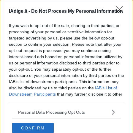
lAdige.it -
Do Not Process My Personal Information
If you wish to opt-out of the sale, sharing to third parties, or
processing of your personal or sensitive information for
targeted advertising by us, please use the below opt-out
section to confirm your selection. Please note that after your
opt-out request is processed you may continue seeing
interest-based ads based on personal information utilized by
us or personal information disclosed to third parties prior to
ATTUALITÀ
your opt-out. You may separately opt-out of the further
Salvato da un poliziotto prima di essere
disclosure of your personal information by third parties on the
travolto dal treno. Poi però…
IAB’s list of downstream participants. This information may
also be disclosed by us to third parties on the
IAB’s List of
7 GENNAIO 2021
Downstream Participants
that may further disclose it to other
third parties.
ATTUALITÀ
Cade mentre attraversa i binari: salvato
Personal Data Processing Opt Outs
poco prima dell’arrivo del treno
17 DICEMBRE 2020
CONFIRM