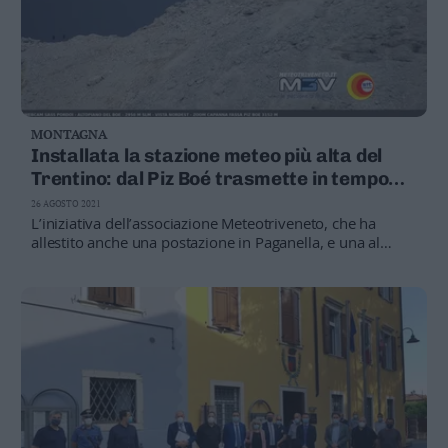
MONTAGNA
Installata la stazione meteo più alta del
Trentino: dal Piz Boé trasmette in tempo
reale i dati sul web (e consultabili da tutti)
26 AGOSTO 2021
L’iniziativa dell’associazione Meteotriveneto, che ha
allestito anche una postazione in Paganella, e una al
Pradel di Molveno: ecco gli indirizzi web