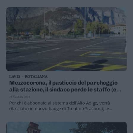
l’intervento della soprintendenza ai beni archeologici. Il
sindaco Conci: «Non c’è niente là sotto, non fermiamo
tutto»
LAVIS – ROTALIANA
Mezzocorona, il pasticcio del parcheggio
alla stazione, il sindaco perde le staffe (e
chiede ai pendolari di fare un’altra
24 AGOSTO 2022
tessera)
Per chi è abbonato al sistema dell’Alto Adige, verrà
rilasciato un nuovo badge di Trentino Trasporti; le
Ferrovie ancora non hanno liberato lo spazio in più
vicino al bar; Hauser: «sui media e sui social sproloqui
pressapochisti»