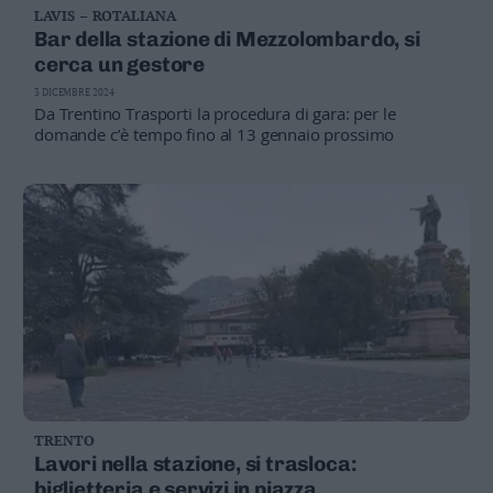
LAVIS – ROTALIANA
Business
Bar della stazione di Mezzolombardo, si
Wire
cerca un gestore
Territori
3 DICEMBRE 2024
Trento
Da Trentino Trasporti la procedura di gara: per le
Rovereto
domande c’è tempo fino al 13 gennaio prossimo
Pergine
Riva
–
Arco
Basso
Sarca
–
Ledro
Lavis
–
Rotaliana
Valle
TRENTO
dei
Lavori nella stazione, si trasloca:
Laghi
biglietteria e servizi in piazza