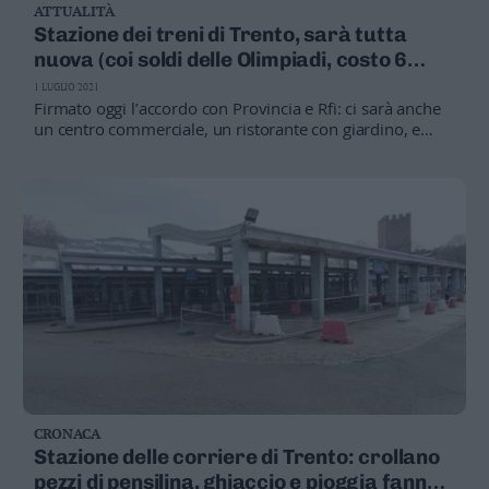
ATTUALITÀ
Stazione dei treni di Trento, sarà tutta
nuova (coi soldi delle Olimpiadi, costo 6
milioni)
1 LUGLIO 2021
Firmato oggi l’accordo con Provincia e Rfi: ci sarà anche
un centro commerciale, un ristorante con giardino, e
l’arrivo di una pista ciclo-pedonale in sicurezza: ecco il
progetto
CRONACA
Stazione delle corriere di Trento: crollano
pezzi di pensilina, ghiaccio e pioggia fanno