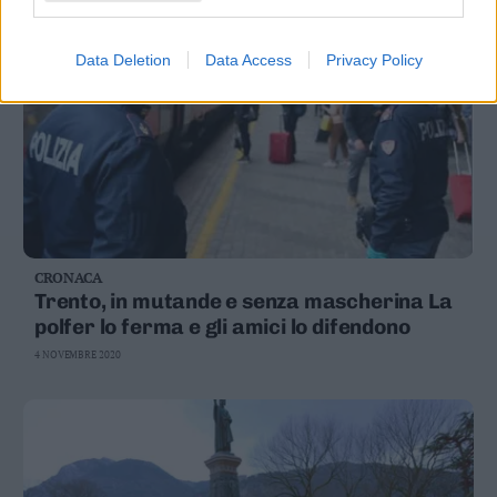
Data Deletion
Data Access
Privacy Policy
CRONACA
Trento, in mutande e senza mascherina La
polfer lo ferma e gli amici lo difendono
4 NOVEMBRE 2020