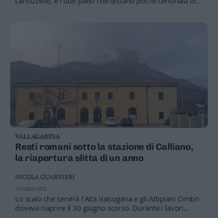
carrozzelle, e i due paesi che distano poche centinaia di
metri restano «separati»
VALLAGARINA
Resti romani sotto la stazione di Calliano,
la riapertura slitta di un anno
NICOLA GUARNIERI
19 LUGLIO 2023
Lo scalo che servirà l’Alta Valsugana e gli Altipiani Cimbri
doveva riaprire il 30 giugno scorso. Durante i lavori
rinvenuti antichi reperti, tanto da rendere necessario