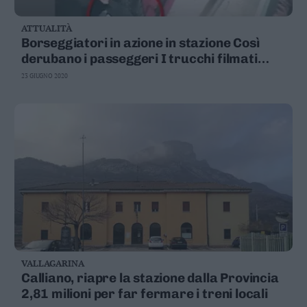
ATTUALITÀ
Borseggiatori in azione in stazione Così
derubano i passeggeri I trucchi filmati
dalle telecamere
23 GIUGNO 2020
VALLAGARINA
Calliano, riapre la stazione dalla Provincia
2,81 milioni per far fermare i treni locali