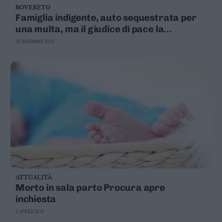
ROVERETO
Business
Famiglia indigente, auto sequestrata per
Wire
una multa, ma il giudice di pace la
Territori
restituisce "per lo stato di grave
20 DICEMBRE 2020
Trento
necessità"
Rovereto
Pergine
Riva
–
Arco
Basso
Sarca
–
Ledro
Lavis
–
ATTUALITÀ
Rotaliana
Morto in sala parto Procura apre
Valle
inchiesta
dei
3 APRILE 2018
Laghi