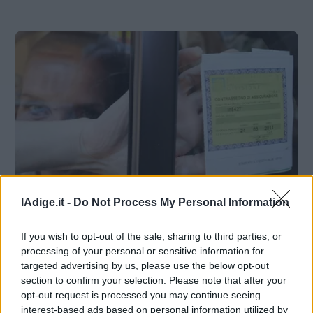
Valsugana
–
Primiero
Vallagarina
Non
–
Sole
Fiemme
–
Fassa
Giudicarie
–
ROVERETO
Rendena
lAdige.it -
Do Not Process My Personal Information
Auto non assicurata, sequestrata Ma il
Alto
giudice di pace la restituisce
Adige
If you wish to opt-out of the sale, sharing to third parties, or
26 MARZO 2018
–
processing of your personal or sensitive information for
Südtirol
targeted advertising by us, please use the below opt-out
section to confirm your selection. Please note that after your
Dolomiti
opt-out request is processed you may continue seeing
interest-based ads based on personal information utilized by