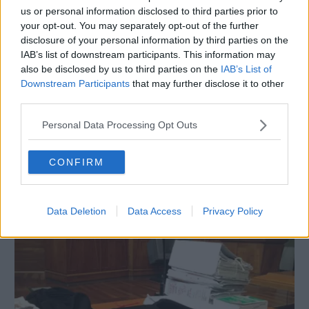
Leggi/Abbonati
us or personal information disclosed to third parties prior to
your opt-out. You may separately opt-out of the further
disclosure of your personal information by third parties on the
Newsletter
IAB’s list of downstream participants. This information may
also be disclosed by us to third parties on the
IAB’s List of
Bazar
Downstream Participants
that may further disclose it to other
third parties.
Casa
ATTUALITÀ
Personal Data Processing Opt Outs
Farmacia clandestina cinese sequestrata
Radio
dalla polizia
Dolomiti
CONFIRM
25 MARZO 2018
Data Deletion
Data Access
Privacy Policy
Social media