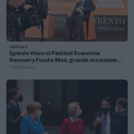
CRONACA
Ignazio Visco al Festival Economia
Recovery Fund e Mes, grande occasione
per sanare i punti deboli dell'Italia
27 SETTEMBRE 2020