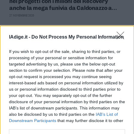
nei progetti con i milioni del Recovery
anche la mega funivia da Caldonazzo a
Luserna
27 NOVEMBRE 2020
lAdige.it -
Do Not Process My Personal Information
If you wish to opt-out of the sale, sharing to third parties, or
processing of your personal or sensitive information for
targeted advertising by us, please use the below opt-out
section to confirm your selection. Please note that after your
opt-out request is processed you may continue seeing
interest-based ads based on personal information utilized by
us or personal information disclosed to third parties prior to
your opt-out. You may separately opt-out of the further
BASSO SARCA – LEDRO
disclosure of your personal information by third parties on the
Una nuova mega funivia Riva-Ledro: per la
IAB’s list of downstream participants. This information may
Provincia si fa con i soldi del Recovery
also be disclosed by us to third parties on the
IAB’s List of
Downstream Participants
that may further disclose it to other
PAOLA MALCOTTI
third parties.
24 NOVEMBRE 2020