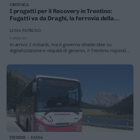
CRONACA
Business
I progetti per il Recovery in Trentino:
Wire
Fugatti va da Draghi, la ferrovia della
Territori
Valsugana in pole position
Trento
LUISA PATRUNO
Rovereto
9 APRILE 2021
In arrivo 2 miliardi, ma il governo chiede idee su
Pergine
digitalizzazione e «equità di genere», il Trentino risponde
Riva
con trasporti e acquedotti, difficile capire quali dei 32
–
piani sarà finanziato
Arco
Basso
Sarca
–
Ledro
Lavis
–
Rotaliana
Valle
dei
Laghi
FIEMME – FASSA