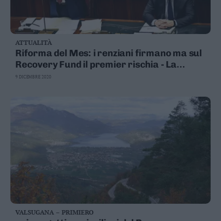
ATTUALITÀ
Riforma del Mes: i renziani firmano ma sul
Recovery Fund il premier rischia - La
diretta
9 DICEMBRE 2020
VALSUGANA – PRIMIERO