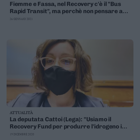
Fiemme e Fassa, nel Recovery c'è il "Bus
Valsugana
Rapid Transit", ma perchè non pensare ad
–
un trenino?
Primiero
26 GENNAIO 2021
Vallagarina
Non
–
Sole
Fiemme
–
Fassa
Giudicarie
–
Rendena
Alto
Adige
–
ATTUALITÀ
Südtirol
La deputata Cattoi (Lega): "Usiamo il
Recovery Fund per produrre l'idrogeno in
Dolomiti
Trentino"
19 DICEMBRE 2020