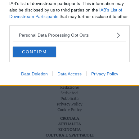
IAB’s list of downstream participants. This information may
Valsugana
also be disclosed by us to third parties on the
IAB’s List of
–
Downstream Participants
that may further disclose it to other
Primiero
third parties.
Vallagarina
Non
Personal Data Processing Opt Outs
–
Sole
CONFIRM
Fiemme
–
Fassa
Data Deletion
Data Access
Privacy Policy
Giudicarie
S.I.E. S.P.A. - SOCIETÀ INIZIATIVE EDITORIALI - VIA MISSIONI
AFRICANE N. 17 - 38121 TRENTO - P.I. 01568000226
–
Redazione
Rendena
Scriveteci
Alto
Pubblicità
Adige
Privacy Policy
Cookie Policy
–
Südtirol
CRONACA
ATTUALITÀ
Dolomiti
ECONOMIA
CULTURA E SPETTACOLI