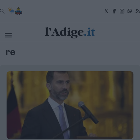
VAI
re
Cronaca
Attualità
Economia
Cultura
e
Spettacoli
Salute
e
Benessere
Montagna
Tecnologia
Sport
Foto
Video