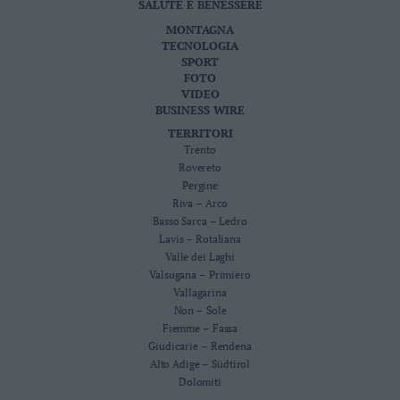
SALUTE E BENESSERE
Leggi/Abbonati
MONTAGNA
TECNOLOGIA
Newsletter
SPORT
FOTO
VIDEO
Bazar
BUSINESS WIRE
Casa
TERRITORI
Trento
Rovereto
Radio
Pergine
Riva – Arco
Dolomiti
Basso Sarca – Ledro
Lavis – Rotaliana
Valle dei Laghi
Valsugana – Primiero
Vallagarina
Social media
Non – Sole
Fiemme – Fassa
Giudicarie – Rendena
Alto Adige – Südtirol
Dolomiti