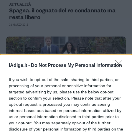
ATTUALITÀ
Business
Spagna, il cognato del re condannato ma
Wire
resta libero
Territori
26 MARZO 2018
Trento
Rovereto
Pergine
Riva
–
Arco
lAdige.it -
Do Not Process My Personal Information
Basso
Sarca
If you wish to opt-out of the sale, sharing to third parties, or
–
processing of your personal or sensitive information for
Ledro
targeted advertising by us, please use the below opt-out
Lavis
section to confirm your selection. Please note that after your
–
opt-out request is processed you may continue seeing
CULTURA E SPETTACOLI
Rotaliana
interest-based ads based on personal information utilized by
Harry&Meg, torta nuziale da sogno Dolce
Valle
us or personal information disclosed to third parties prior to
al limone e crema di burro
dei
your opt-out. You may separately opt-out of the further
20 MARZO 2018
Laghi
disclosure of your personal information by third parties on the