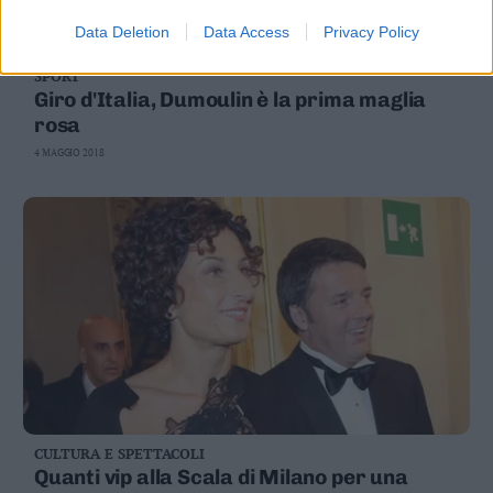
Data Deletion
Data Access
Privacy Policy
SPORT
Giro d'Italia, Dumoulin è la prima maglia
rosa
4 MAGGIO 2018
CULTURA E SPETTACOLI
Quanti vip alla Scala di Milano per una