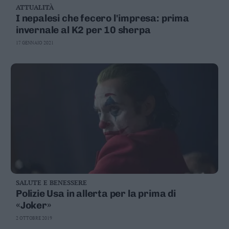
ATTUALITÀ
Business
I nepalesi che fecero l'impresa: prima
Wire
invernale al K2 per 10 sherpa
Territori
17 GENNAIO 2021
Trento
Rovereto
Pergine
Riva
–
Arco
Basso
Sarca
–
Ledro
Lavis
–
SALUTE E BENESSERE
Rotaliana
Polizie Usa in allerta per la prima di
Valle
«Joker»
dei
2 OTTOBRE 2019
Laghi