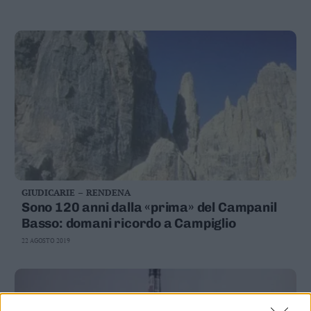
Valsugana
–
Primiero
Vallagarina
Non
–
Sole
Fiemme
–
Fassa
Giudicarie
–
GIUDICARIE – RENDENA
Rendena
Sono 120 anni dalla «prima» del Campanil
Alto
Basso: domani ricordo a Campiglio
Adige
22 AGOSTO 2019
–
Südtirol
Dolomiti