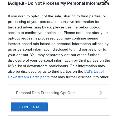
lAdige.it -
Do Not Process My Personal Information
Leggi/Abbonati
If you wish to opt-out of the sale, sharing to third parties, or
Newsletter
processing of your personal or sensitive information for
targeted advertising by us, please use the below opt-out
Bazar
section to confirm your selection. Please note that after your
opt-out request is processed you may continue seeing
Casa
interest-based ads based on personal information utilized by
SALUTE E BENESSERE
us or personal information disclosed to third parties prior to
Birra e poi vino o viceversa? Risultato è
Radio
your opt-out. You may separately opt-out of the further
sempre hangover
disclosure of your personal information by third parties on the
Dolomiti
10 FEBBRAIO 2019
IAB’s list of downstream participants. This information may
also be disclosed by us to third parties on the
IAB’s List of
Downstream Participants
that may further disclose it to other
third parties.
Social media
Personal Data Processing Opt Outs
CONFIRM