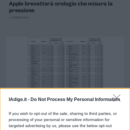
Apple brevetterà orologio che misura la
Valsugana
pressione
–
Primiero
11 GIUGNO 2018
Vallagarina
Non
–
Sole
Fiemme
–
Fassa
Giudicarie
–
Rendena
Alto
Adige
lAdige.it -
Do Not Process My Personal Information
–
BASSO SARCA – LEDRO
Südtirol
Pressione turistica, a Limone sul Garda il
If you wish to opt-out of the sale, sharing to third parties, or
primato italiano
Dolomiti
processing of your personal or sensitive information for
23 DICEMBRE 2017
targeted advertising by us, please use the below opt-out