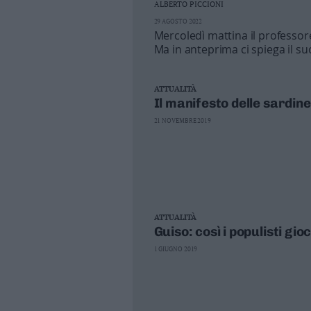
ALBERTO PICCIONI
Business
29 AGOSTO 2022
Wire
Mercoledì mattina il professore 
Territori
Ma in anteprima ci spiega il su
e paradossi del populismo c
Trento
Rovereto
ATTUALITÀ
Pergine
Il manifesto delle sardine
Riva
21 NOVEMBRE 2019
–
Arco
Basso
Sarca
–
Ledro
ATTUALITÀ
Lavis
Guiso: così i populisti g
–
1 GIUGNO 2019
Rotaliana
Valle
dei
Laghi