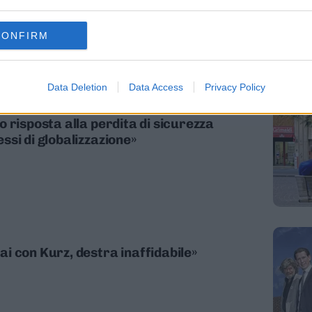
CONFIRM
Data Deletion
Data Access
Privacy Policy
 risposta alla perdita di sicurezza
si di globalizzazione»
i con Kurz, destra inaffidabile»