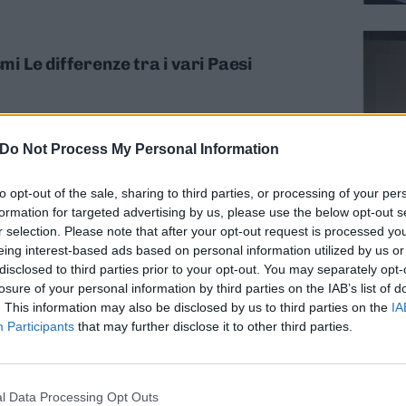
smi Le differenze tra i vari Paesi
Do Not Process My Personal Information
to opt-out of the sale, sharing to third parties, or processing of your per
formation for targeted advertising by us, please use the below opt-out s
obalizzazione e conti pubblici Sabato
r selection. Please note that after your opt-out request is processed y
 viceministro Castelli
eing interest-based ads based on personal information utilized by us or
disclosed to third parties prior to your opt-out. You may separately opt-
losure of your personal information by third parties on the IAB’s list of
. This information may also be disclosed by us to third parties on the
IA
Participants
that may further disclose it to other third parties.
sulle alternative alla crisi Non solo il
l Data Processing Opt Outs