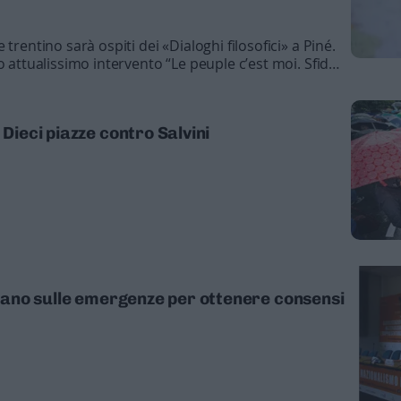
trentino sarà ospiti dei «Dialoghi filosofici» a Piné.
o attualissimo intervento “Le peuple c’est moi. Sfide
ontemporaneo”
 Dieci piazze contro Salvini
iocano sulle emergenze per ottenere consensi