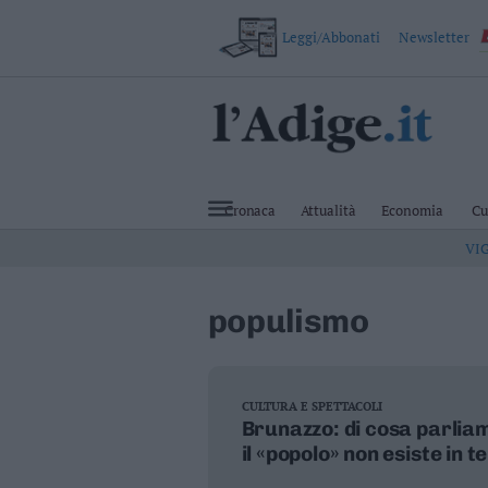
Leggi/Abbonati
Newsletter
VAI
Cronaca
Attualità
Cronaca
Attualità
Economia
Cu
Economia
VI
Cultura
e
Spettacoli
populismo
Salute
e
Benessere
Montagna
Tecnologia
CULTURA E SPETTACOLI
Brunazzo: di cosa parlia
Sport
il «popolo» non esiste in t
Foto
Video