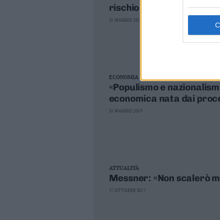
rischio autoritario
Leggi/Abbonati
31 MAGGIO 2019
Newsletter
Bazar
Casa
ECONOMIA
«Populismo e nazionalismo
economica nata dai proces
Radio
31 MAGGIO 2019
Dolomiti
ATTUALITÀ
Social media
Messner: «Non scalerò ma
17 OTTOBRE 2017