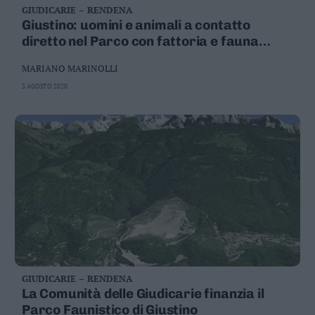
GIUDICARIE – RENDENA
Business
Giustino: uomini e animali a contatto
Wire
diretto nel Parco con fattoria e fauna
Territori
selvatica
Trento
MARIANO MARINOLLI
Rovereto
3 AGOSTO 2020
Pergine
Riva
–
Arco
Basso
Sarca
–
Ledro
Lavis
–
Rotaliana
Valle
GIUDICARIE – RENDENA
La Comunità delle Giudicarie finanzia il
dei
Laghi
Parco Faunistico di Giustino