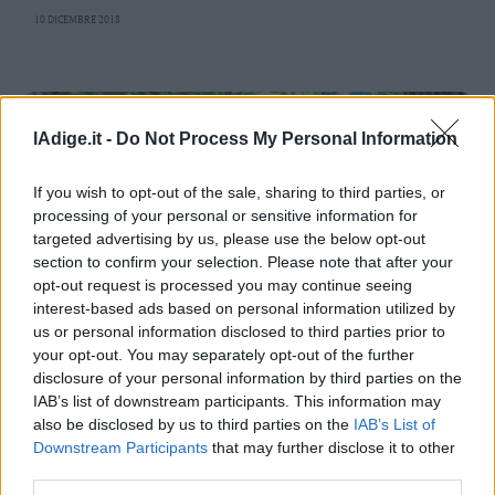
Valsugana
10 DICEMBRE 2018
–
Primiero
Vallagarina
Non
lAdige.it -
Do Not Process My Personal Information
–
Sole
If you wish to opt-out of the sale, sharing to third parties, or
Fiemme
processing of your personal or sensitive information for
–
targeted advertising by us, please use the below opt-out
Fassa
section to confirm your selection. Please note that after your
Giudicarie
opt-out request is processed you may continue seeing
–
interest-based ads based on personal information utilized by
Rendena
us or personal information disclosed to third parties prior to
Alto
LAVIS – ROTALIANA
your opt-out. You may separately opt-out of the further
Adige
Sotto Natale pacchetto unico mercatino -
disclosure of your personal information by third parties on the
–
Parco faunistico
IAB’s list of downstream participants. This information may
Südtirol
also be disclosed by us to third parties on the
IAB’s List of
22 NOVEMBRE 2017
Dolomiti
Downstream Participants
that may further disclose it to other
third parties.