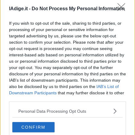
Scattano i controlli rafforzati in Trentino,
Valsugana
lAdige.it -
Do Not Process My Personal Information
quattro pregiudicati espulsi dall’Italia
–
Primiero
10 AGOSTO 2023
If you wish to opt-out of the sale, sharing to third parties, or
I soggetti allontanati dal suolo nazionale erano ricercati
Vallagarina
da altre questure. Altre 172 persone, di cui quattro
processing of your personal or sensitive information for
Non
denunciate per vari reati, sono state identificate negli
targeted advertising by us, please use the below opt-out
–
ultimi giorni. Dopo i femminicidi di Rovereto, sono stati
section to confirm your selection. Please note that after your
Sole
integrati i servizi di controllo del territorio
opt-out request is processed you may continue seeing
Fiemme
interest-based ads based on personal information utilized by
–
us or personal information disclosed to third parties prior to
Fassa
your opt-out. You may separately opt-out of the further
Giudicarie
disclosure of your personal information by third parties on the
–
IAB’s list of downstream participants. This information may
Rendena
also be disclosed by us to third parties on the
IAB’s List of
Downstream Participants
that may further disclose it to other
Alto
third parties.
Adige
–
Personal Data Processing Opt Outs
Südtirol
ROVERETO
Dolomiti
Omicidio di Iris Setti, l’assassino resta in
CONFIRM
silenzio: bocca cucita davanti al giudice