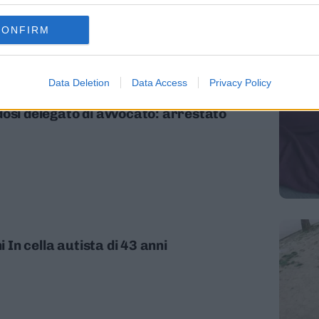
CONFIRM
Data Deletion
Data Access
Privacy Policy
dosi delegato di avvocato: arrestato
i In cella autista di 43 anni