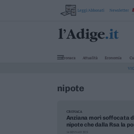
Leggi/Abbonati
Newsletter
VAI
Cronaca
Attualità
Cronaca
Attualità
Economia
Cu
Economia
VI
Cultura
e
Spettacoli
nipote
Salute
e
Benessere
Montagna
Tecnologia
CRONACA
Anziana morì soffocata da 
Sport
nipote che dalla Rsa la po
Foto
Video
14 GENNAIO 2025