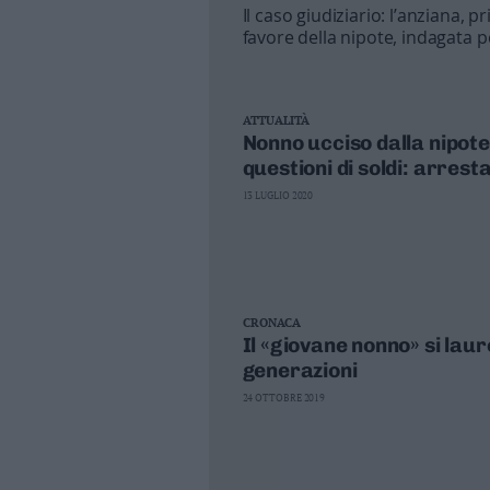
Il caso giudiziario: l’anziana,
Business
favore della nipote, indagata 
Wire
Territori
Trento
ATTUALITÀ
Rovereto
Nonno ucciso dalla nipote
Pergine
questioni di soldi: arrest
Riva
13 LUGLIO 2020
–
Arco
Basso
Sarca
–
CRONACA
Ledro
Il «giovane nonno» si lau
Lavis
generazioni
–
24 OTTOBRE 2019
Rotaliana
Valle
dei
Laghi