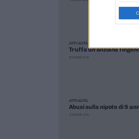
7 MAGGIO 2018
Leggi/Abbonati
Newsletter
Bazar
ATTUALITÀ
Casa
Truffa un'anziana fingen
30 MARZO 2018
Radio
Dolomiti
ATTUALITÀ
Abusi sulla nipote di 9 ann
Social media
25 MARZO 2018