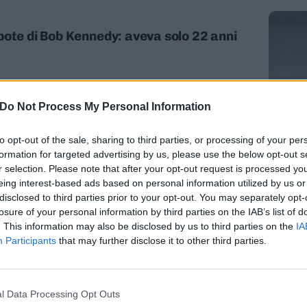
pote di Bob Kennedy: aveva solo 22 anni
Do Not Process My Personal Information
to opt-out of the sale, sharing to third parties, or processing of your per
formation for targeted advertising by us, please use the below opt-out s
ico Colpo di scena: fermato nipote
r selection. Please note that after your opt-out request is processed y
eing interest-based ads based on personal information utilized by us or
disclosed to third parties prior to your opt-out. You may separately opt-
losure of your personal information by third parties on the IAB’s list of
. This information may also be disclosed by us to third parties on the
IA
Participants
that may further disclose it to other third parties.
ao Era stato dato per morto
l Data Processing Opt Outs