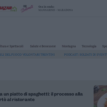
Ora in onda:
MANNARINO - MARADONA
ltura e Spettacoli
Salute e Benessere
Montagna
Tecnologia
Spo
GILI DEL FUOCO VOLONTARI TRENTINI
PODCAST: SOLDATI DI SVEN
un piatto di spaghetti: il processo alla
rtò al ristorante