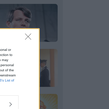
sonal or
ection to
ou may
 personal
out of the
 downstream
B’s List of