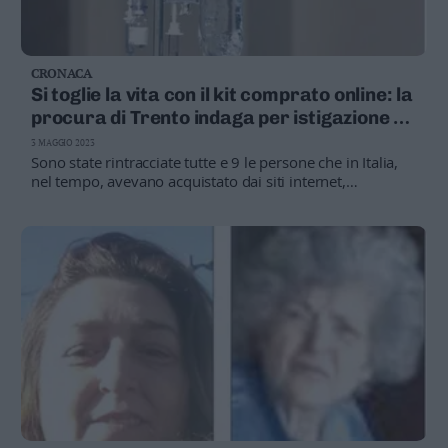
CRONACA
Si toglie la vita con il kit comprato online: la
procura di Trento indaga per istigazione al
suicidio
3 MAGGIO 2023
Sono state rintracciate tutte e 9 le persone che in Italia,
nel tempo, avevano acquistato dai siti internet,
riconducibili a tale Kenneth Law, il kit. L'unica vittima - si
apprende - è la donna di 63 anni residente in Trentino.
Le province italiane interessate sono Roma, Milano,
Napoli, Monza, Lecco, Caserta, Bologna, Trento e Pavia