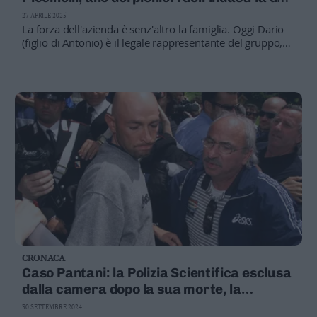
Valsugana
Chiese
27 APRILE 2025
–
La forza dell'azienda è senz'altro la famiglia. Oggi Dario
Primiero
(figlio di Antonio) è il legale rappresentante del gruppo,
mentre l'altra figlia Edi è stata la responsabile
Vallagarina
amministrativa. Altri figli di soci sono in azienda, e ora è
Non
arrivata pure la terza generazione
–
Sole
Fiemme
–
Fassa
Giudicarie
–
Rendena
Alto
Adige
–
CRONACA
Südtirol
Caso Pantani: la Polizia Scientifica esclusa
Dolomiti
dalla camera dopo la sua morte, la
testimonianza degli agenti
30 SETTEMBRE 2024