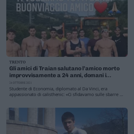
TRENTO
Gli amici di Traian salutano l’amico morto
improvvisamente a 24 anni, domani i
funerali
24 OTTOBRE 2021
Studente di Economia, diplomato al Da Vinci, era
appassionato di calisthenic: «Ci sfidavamo sulle sbarre al
parco di Melta. Vola alto con gli angeli»