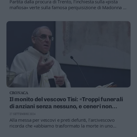
Partita dalla procura di Trento, l’inchiesta sulla «pista
Leggi/Abbonati
mafiosa» verte sulla famosa perquisizione di Madonna di
Campiglio e promette altri sviluppi
Newsletter
Bazar
Casa
Radio
Dolomiti
CRONACA
Il monito del vescovo Tisi: «Troppi funerali
Social media
di anziani senza nessuno, e ceneri non
reclamate»
27 SETTEMBRE 2024
Alla messa per vescovi e preti defunti, l’arcivescovo
ricorda che «abbiamo trasformato la morte in uno
smaltimento di rifiuti»