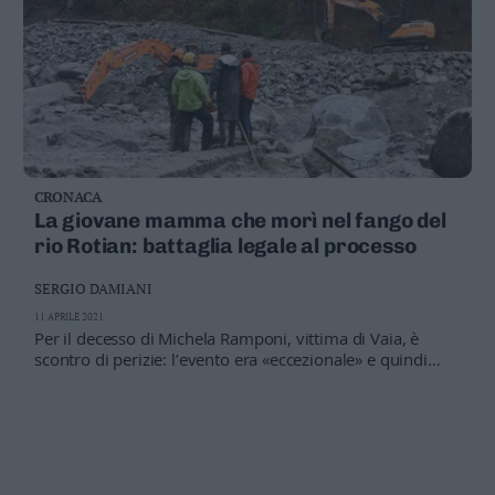
CRONACA
La giovane mamma che morì nel fango del
rio Rotian: battaglia legale al processo
SERGIO DAMIANI
11 APRILE 2021
Per il decesso di Michela Ramponi, vittima di Vaia, è
scontro di perizie: l’evento era «eccezionale» e quindi
imprevedibile, o si potevano attuare misure di sicurezza
a difesa dell’abitato di Dimaro?