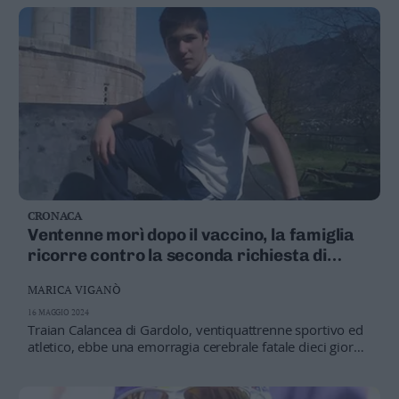
CRONACA
Ventenne morì dopo il vaccino, la famiglia
ricorre contro la seconda richiesta di
archiviazione del caso
MARICA VIGANÒ
16 MAGGIO 2024
Traian Calancea di Gardolo, ventiquattrenne sportivo ed
atletico, ebbe una emorragia cerebrale fatale dieci giorni
dopo la dose di Pfizer: denunciati l’ex ministro ed i vertici
della sanità nazionale e provinciale