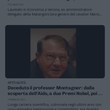
De Alessandri
19 LUGLIO 2022
Laureato in Economia a Verona, ex amministratore
delegato della Marangoni (era genero del cavalier Mario),
dal 2018 ricopriva la carica a capo della holding
dell’energia trentina
ATTUALITÀ
Deceduto il professor Montagner: dalla
scoperta dell’Aids, a due Premi Nobel, poi la
deriva no-vax
9 FEBBRAIO 2022
Lunga carriera scientifica, culminata negli ultimi anni con
una campagna negazionista e complottista, era diventato