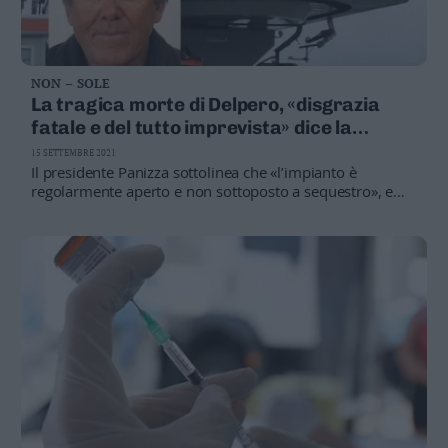
NON – SOLE
La tragica morte di Delpero, «disgrazia
fatale e del tutto imprevista» dice la
società Carosello Tonale
15 SETTEMBRE 2021
Il presidente Panizza sottolinea che «l’impianto è
regolarmente aperto e non sottoposto a sequestro», e
commenta: «siamo sgomenti e senza parole»