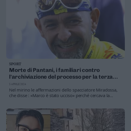
SPORT
Morte di Pantani, i familiari contro
l'archiviazione del processo per la terza
inchiesta dal 2004 a oggi
3 APRILE 2024
Nel mirino le affermazioni dello spacciatore Miradossa,
che disse : «Marco è stato ucciso» perché cercava la
verità sui fatti di Madonna di Campiglio. Ma davanti ai
giudici il testimone ha ritrattato