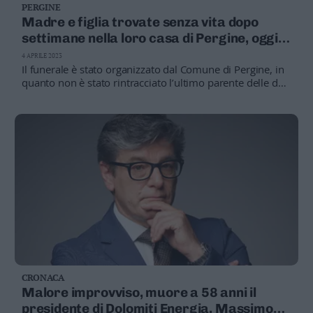
PERGINE
Madre e figlia trovate senza vita dopo
settimane nella loro casa di Pergine, oggi
l’ultimo saluto
4 APRILE 2023
Il funerale è stato organizzato dal Comune di Pergine, in
quanto non è stato rintracciato l’ultimo parente delle due
donne, un figlio di Filomena (fratello di Franca) che vive
in Germania
CRONACA
Malore improvviso, muore a 58 anni il
presidente di Dolomiti Energia, Massimo