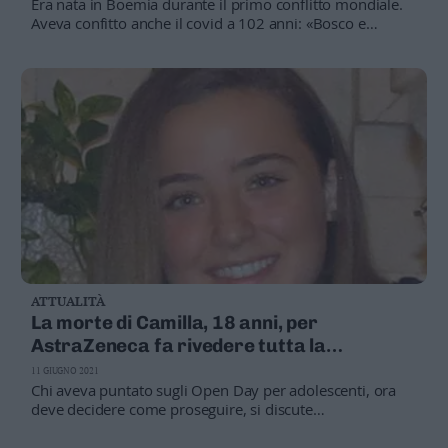
Era nata in Boemia durante il primo conflitto mondiale.
Aveva confitto anche il covid a 102 anni: «Bosco e
montagna sono stati la mia casa. Sono vissuta tra la
povertà, ho sempre fatto una vita regolare, cibandomi di
cose genuine»
ATTUALITÀ
La morte di Camilla, 18 anni, per
AstraZeneca fa rivedere tutta la
campagna vaccinale delle regioni
11 GIUGNO 2021
Chi aveva puntato sugli Open Day per adolescenti, ora
deve decidere come proseguire, si discute
sull’opportunità di fare le seconde dosi, e Speranza
ricorda che era sempre in vigore la raccomandazione a