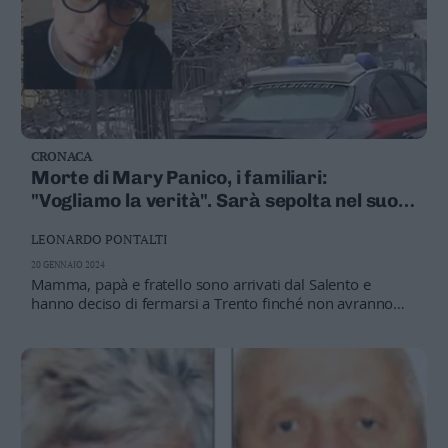
CRONACA
Morte di Mary Panico, i familiari:
"Vogliamo la verità". Sarà sepolta nel suo
paese di origine, in Puglia
LEONARDO PONTALTI
20 GENNAIO 2024
Mamma, papà e fratello sono arrivati dal Salento e
hanno deciso di fermarsi a Trento finché non avranno
riposte, affidate agli esami tossicologici