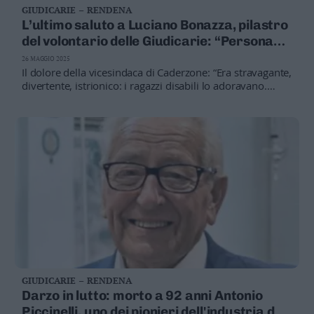
GIUDICARIE – RENDENA
Business
L’ultimo saluto a Luciano Bonazza, pilastro
Wire
del volontario delle Giudicarie: “Persona
Territori
unica”
26 MAGGIO 2025
Trento
Il dolore della vicesindaca di Caderzone: “Era stravagante,
Rovereto
divertente, istrionico: i ragazzi disabili lo adoravano.
Ricordo una vacanza al mare con la comunità dei disabili,
Pergine
quando Luciano venne come volontario”
Riva
–
Arco
Basso
Sarca
–
Ledro
Lavis
–
Rotaliana
Valle
GIUDICARIE – RENDENA
dei
Darzo in lutto: morto a 92 anni Antonio
Laghi
Piccinelli, uno dei pionieri dell'industria del