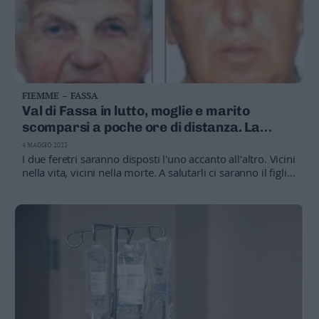
FIEMME – FASSA
Val di Fassa in lutto, moglie e marito
scomparsi a poche ore di distanza. La
storia
4 MAGGIO 2023
I due feretri saranno disposti l'uno accanto all'altro. Vicini
nella vita, vicini nella morte. A salutarli ci saranno il figlio
Giancarlo, assieme a Pamela, e gli amati nipoti Nicolò e
Leonardo. Anna Maria e Marino erano molto conosciuti a
Sèn Jan