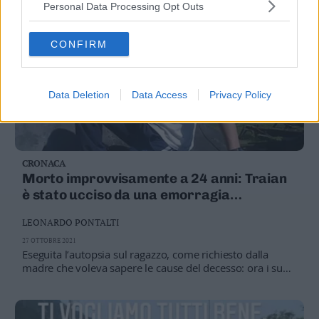
Personal Data Processing Opt Outs
CONFIRM
Data Deletion
Data Access
Privacy Policy
CRONACA
Morto improvvisamente a 24 anni: Traian
è stato ucciso da una emorragia
cerebrale, pochi giorni dopo il vaccino
LEONARDO PONTALTI
27 OTTOBRE 2021
Eseguita l’autopsia sul ragazzo, come richiesto dalla
madre che voleva sapere le cause del decesso: ora i suoi
avvocati – con quattro periti di parte – vanno avanti