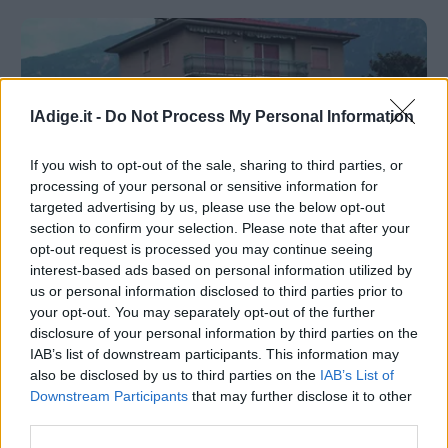
lAdige.it -
Do Not Process My Personal Information
If you wish to opt-out of the sale, sharing to third parties, or
processing of your personal or sensitive information for
targeted advertising by us, please use the below opt-out
section to confirm your selection. Please note that after your
opt-out request is processed you may continue seeing
CRONACA
Caso Tenni, ucciso ad Ala da un colpo di
interest-based ads based on personal information utilized by
us or personal information disclosed to third parties prior to
pistola di un carabiniere: per la Procura fu
your opt-out. You may separately opt-out of the further
un incidente
disclosure of your personal information by third parties on the
NICOLA GUARNIERI
IAB’s list of downstream participants. This information may
29 OTTOBRE 2021
also be disclosed by us to third parties on the
IAB’s List of
Il filmato della “bodycam” e la ricostruzione balistica
Downstream Participants
that may further disclose it to other
confermano: il militare sparò per terra, ma la
vittima «intercettò» la pallottola muovendosi, si va verso
third parties.
l’archiviazione