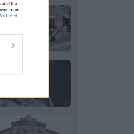
out of the
 downstream
B’s List of