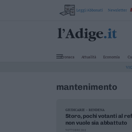
Leggi/Abbonati
Newsletter
VAI
Cronaca
Attualità
Cronaca
Attualità
Economia
Cu
Economia
VI
Cultura
e
Spettacoli
mantenimento
Salute
e
Benessere
Montagna
Tecnologia
GIUDICARIE – RENDENA
Storo, pochi votanti al 
Sport
non vuole sia abbattuto
Foto
Video
9 OTTOBRE 2018