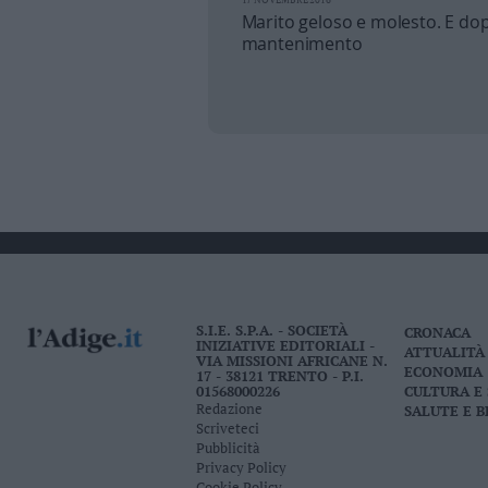
17 NOVEMBRE 2016
Leggi/Abbonati
Marito geloso e molesto. E dopo
mantenimento
Newsletter
Bazar
Casa
Radio
Dolomiti
S.I.E. S.P.A. - SOCIETÀ
CRONACA
INIZIATIVE EDITORIALI -
ATTUALITÀ
VIA MISSIONI AFRICANE N.
ECONOMIA
17 - 38121 TRENTO - P.I.
Social media
01568000226
CULTURA E
Redazione
SALUTE E 
Scriveteci
Pubblicità
Privacy Policy
Cookie Policy