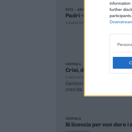
information 
Valsugana
further disc
RIVA – ARCO
–
Padri «rottamati» 5 Stelle
participants
Primiero
Downstream 
18 MARZO 2017
Vallagarina
Non
–
Sole
Persona
Fiemme
–
CRONACA
Fassa
Crisi, divorzio e alimenti
Giudicarie
27 GENNAIO 2017
–
Genitori senza lavoro o con stipe
Rendena
crescita anche i fallimenti di a
Alto
Adige
–
Südtirol
Dolomiti
CRONACA
Si licenzia per non dare i 