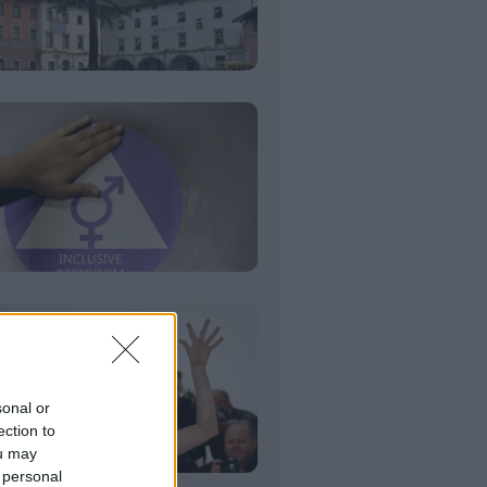
sonal or
ection to
ou may
 personal