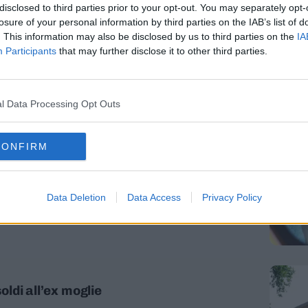
disclosed to third parties prior to your opt-out. You may separately opt-
losure of your personal information by third parties on the IAB’s list of
 in piazza
. This information may also be disclosed by us to third parties on the
IA
Participants
that may further disclose it to other third parties.
l Data Processing Opt Outs
CONFIRM
 Padri che non ce la fanno
ndi insufficienti: molte famiglie in difficoltà, in
Data Deletion
Data Access
Privacy Policy
ziende. I dati della Corte d'aappello di Trento
soldi all’ex moglie