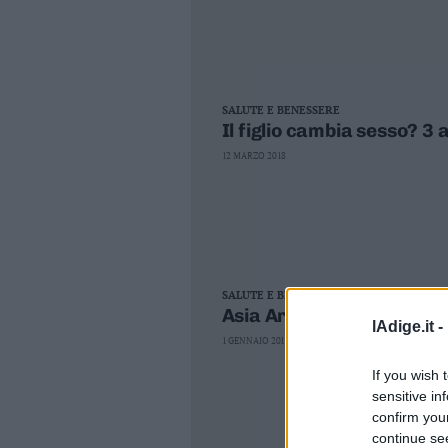
Business
Wire
Territori
Trento
SALUTE E BENESSERE
Rovereto
Il figlio cambia sesso? 3
Pergine
12 MARZO 2018
Riva
–
Arco
Basso
Sarca
–
SALUTE E BENESSERE
Ledro
Asia Argento sfila la ca
lAdige.it -
Lavis
1 GENNAIO 2018
–
Rotaliana
If you wish 
Valle
sensitive in
dei
confirm you
Laghi
continue se