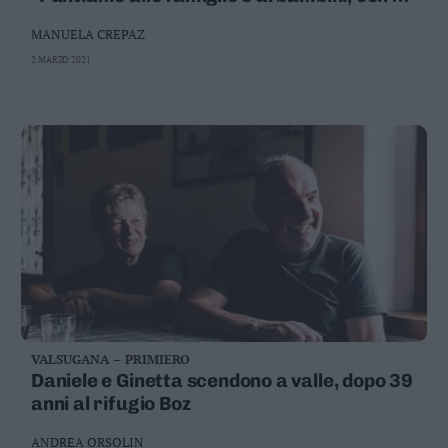
Valsugana
occhio ai social ma anche ai prodotti local"
MANUELA CREPAZ
–
Primiero
2 MARZO 2021
Vallagarina
Non
–
Sole
Fiemme
–
Fassa
Giudicarie
–
Rendena
Alto
Adige
–
VALSUGANA – PRIMIERO
Südtirol
Daniele e Ginetta scendono a valle, dopo 39
anni al rifugio Boz
Dolomiti
ANDREA ORSOLIN