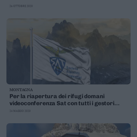
Leggi/Abbonati
26 OTTOBRE 2020
Newsletter
Bazar
Casa
Radio
Dolomiti
MONTAGNA
Per la riapertura dei rifugi domani
videoconferenza Sat con tutti i gestori
Social media
trentini
24 MAGGIO 2020