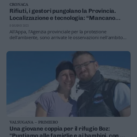
CRONACA
Business
Rifiuti, i gestori pungolano la Provincia.
Wire
Localizzazione e tecnologia: “Mancano
Territori
risposte chiare”
8 GIUGNO 2023
Trento
All'Appa, l'Agenzia provinciale per la protezione
Rovereto
dell'ambiente, sono arrivate le osservazioni nell'ambito
della Vas, la Valutazione ambientale strategica. Di rilievo
Pergine
quelle dei gestori della raccolta dei rifiuti. Che per la
Riva
prima volta hanno fatto squadra: hanno discusso,
–
valutato e alla fine condiviso le osservazioni alla
Arco
proposta di Addendum
Basso
Sarca
–
Ledro
Lavis
–
Rotaliana
Valle
VALSUGANA – PRIMIERO
dei
Una giovane coppia per il rifugio Boz:
Laghi
"Puntiamo alle famiglie e ai bambini, con un