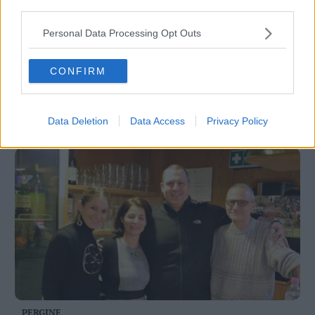
third parties.
Personal Data Processing Opt Outs
CONFIRM
LAVIS – ROTALIANA
Rifugio del Lago Santo, si cercano gestori
Data Deletion
Data Access
Privacy Policy
26 DICEMBRE 2018
PERGINE