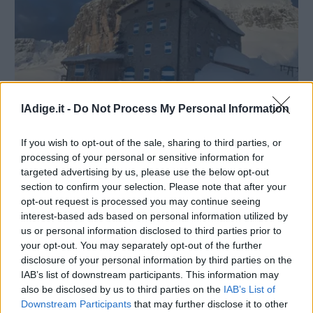
lAdige.it -
Do Not Process My Personal Information
CRONACA
If you wish to opt-out of the sale, sharing to third parties, or
La dura vita del rifugista, Nicolini racconta
processing of your personal or sensitive information for
«Tanti sacrifici. Ma abbiamo tolto il wi-fi e
targeted advertising by us, please use the below opt-out
la gente ha ricominciato a cantare
section to confirm your selection. Please note that after your
BARBARA GOIO
opt-out request is processed you may continue seeing
29 NOVEMBRE 2019
interest-based ads based on personal information utilized by
us or personal information disclosed to third parties prior to
your opt-out. You may separately opt-out of the further
disclosure of your personal information by third parties on the
IAB’s list of downstream participants. This information may
also be disclosed by us to third parties on the
IAB’s List of
Downstream Participants
that may further disclose it to other