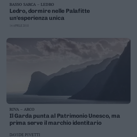
BASSO SARCA – LEDRO
Business
Ledro, dormire nelle Palafitte
Wire
un'esperienza unica
Territori
14 APRILE 2018
Trento
Rovereto
Pergine
Riva
–
Arco
Basso
Sarca
–
Ledro
Lavis
–
RIVA – ARCO
Rotaliana
Il Garda punta al Patrimonio Unesco, ma
Valle
prima serve il marchio identitario
dei
Laghi
DAVIDE PIVETTI