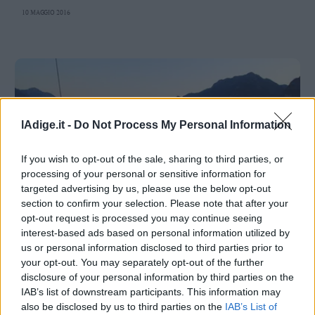
Valsugana
10 MAGGIO 2016
–
Primiero
Vallagarina
Non
–
Sole
Fiemme
lAdige.it -
Do Not Process My Personal Information
–
Fassa
If you wish to opt-out of the sale, sharing to third parties, or
Giudicarie
processing of your personal or sensitive information for
–
targeted advertising by us, please use the below opt-out
Rendena
section to confirm your selection. Please note that after your
opt-out request is processed you may continue seeing
Alto
RIVA – ARCO
interest-based ads based on personal information utilized by
Adige
Il Garda patrimonio Unesco, a Riva il forum
us or personal information disclosed to third parties prior to
–
per arrivarci
your opt-out. You may separately opt-out of the further
Südtirol
disclosure of your personal information by third parties on the
DAVIDE PIVETTI
Dolomiti
IAB’s list of downstream participants. This information may
7 MAGGIO 2016
also be disclosed by us to third parties on the
IAB’s List of
Lunedì alle 18 l'evento al "Du lac" con i rappresentanti