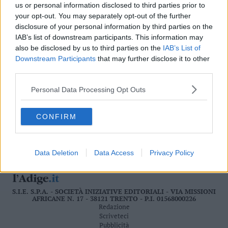
us or personal information disclosed to third parties prior to
Valsugana
your opt-out. You may separately opt-out of the further
ENRICO DE ROSA
–
disclosure of your personal information by third parties on the
Primiero
8 MARZO 2023
IAB’s list of downstream participants. This information may
Dopo la cassaforte forzata nell’oratorio parrocchiale, è
Vallagarina
also be disclosed by us to third parties on the
IAB’s List of
stata presa di mira anche la lavanderia self service, dove
Non
Downstream Participants
that may further disclose it to other
sono stati rubati contanti e gettoni. I luoghi colpiti
–
continuano ad aumentare dopo la cartoleria dell’Urban
third parties.
Sole
City, il centro commerciale Leno center, la profumeria di
via Garibaldi
Personal Data Processing Opt Outs
Fiemme
–
Fassa
CONFIRM
Giudicarie
–
Rendena
Data Deletion
Data Access
Privacy Policy
Alto
Adige
–
S.I.E. S.P.A. - SOCIETÀ INIZIATIVE EDITORIALI - VIA MISSIONI
Südtirol
AFRICANE N. 17 - 38121 TRENTO - P.I. 01568000226
Dolomiti
Redazione
Scriveteci
Pubblicità