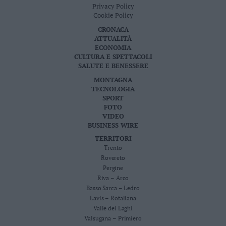
Privacy Policy
Leggi/Abbonati
Cookie Policy
CRONACA
Newsletter
ATTUALITÀ
ECONOMIA
CULTURA E SPETTACOLI
Bazar
SALUTE E BENESSERE
Casa
MONTAGNA
TECNOLOGIA
SPORT
Radio
FOTO
VIDEO
Dolomiti
BUSINESS WIRE
TERRITORI
Trento
Rovereto
Pergine
Social media
Riva – Arco
Basso Sarca – Ledro
Lavis – Rotaliana
Valle dei Laghi
Valsugana – Primiero