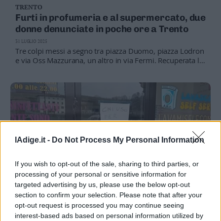
TRENTO
Business
Furti in profumeria e al supermercato, due
Wire
donne denunciate in poche ore a Trento
Territori
31 LUGLIO 2025
Trento
Tre colpi messi a segno tra piazza Duomo, piazza Lodron
Rovereto
e via Oss Mazzurana, un altro in via Fermi. Recuperata la
refurtiva
Pergine
Riva
–
Arco
Basso
Sarca
–
lAdige.it -
Do Not Process My Personal Information
Ledro
Lavis
If you wish to opt-out of the sale, sharing to third parties, or
–
processing of your personal or sensitive information for
Rotaliana
targeted advertising by us, please use the below opt-out
Valle
section to confirm your selection. Please note that after your
ROVERETO
dei
opt-out request is processed you may continue seeing
Ancora ladri in azione: colpiti l’oratorio e la
Laghi
interest-based ads based on personal information utilized by
lavanderia self service di Borgo Sacco