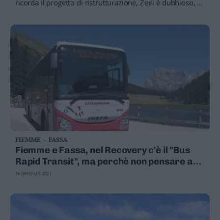
ricorda il progetto di ristrutturazione, Zeni è dubbioso, e
Degasperi spara a zero sul project financing
FIEMME – FASSA
Fiemme e Fassa, nel Recovery c'è il "Bus
Rapid Transit", ma perchè non pensare ad
un trenino?
26 GENNAIO 2021