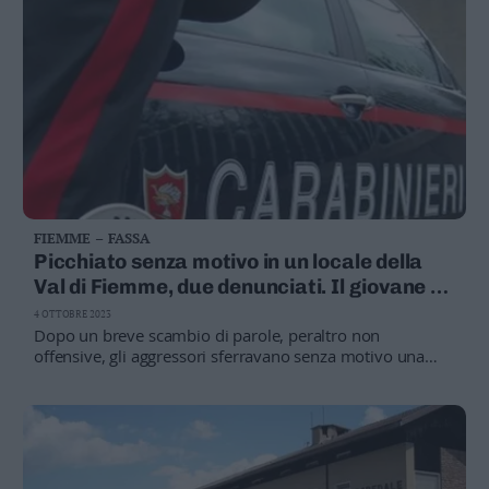
FIEMME – FASSA
Picchiato senza motivo in un locale della
Val di Fiemme, due denunciati. Il giovane è
stato operato
4 OTTOBRE 2023
Dopo un breve scambio di parole, peraltro non
offensive, gli aggressori sferravano senza motivo una
scarica di violenti pugni in volto e sulla testa del povero
ragazzo, il quale non poteva fare altro che tentare di
ripararsi dai colpi