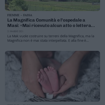
FIEMME – FASSA
La Magnifica Comunità e l’ospedale a
Masi: «Mai ricevuto alcun atto o lettera
ufficiale»
21 MAGGIO 2021
La Mak vuole costruire su terreni della Magnifica, ma la
Magnifica non è mai stata interpellata. E alla fine è
d’accordo con il sindaco Finato, il nosocomio resti dov’é