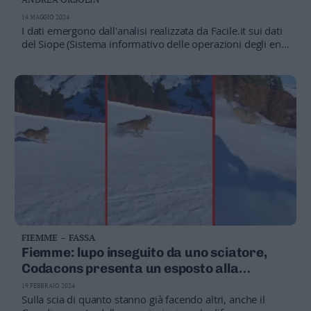
Leggi/Abbonati
14 MAGGIO 2024
I dati emergono dall'analisi realizzata da Facile.it sui dati
del Siope (Sistema informativo delle operazioni degli enti
Newsletter
pubblici) e, secondo il comandante del corpo di Polizia
locale della Val di Fassa, Gianluca Ruggiero, ha
Bazar
essenzialmente un "colpevole": la zona a traffico limitato
all'ingresso nord del paese, istituita nel 2008 per evitare
Casa
il transito nel centro delle automobili, che devono invece
passare sulla SS48 delle Dolomiti
Radio
Dolomiti
Social media
FIEMME – FASSA
Fiemme: lupo inseguito da uno sciatore,
Codacons presenta un esposto alla
Procura
19 FEBBRAIO 2024
Sulla scia di quanto stanno già facendo altri, anche il