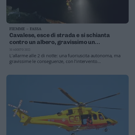
FIEMME – FASSA
Cavalese, esce di strada e si schianta
contro un albero, gravissimo un
ventottenne della Val di Fiemme
30 AGOSTO 2022
L’allarme alle 2 di notte: una fuoriuscita autonoma, ma
gravissime le conseguenze, con l’intervento
dell’elicottero da Trento e l’equipe di rianimazione, il
giovane è ora al Santa Chiara