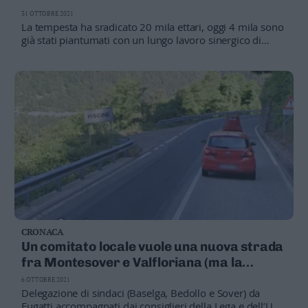
31 OTTOBRE 2021
La tempesta ha sradicato 20 mila ettari, oggi 4 mila sono
già stati piantumati con un lungo lavoro sinergico di
Servizio Foreste, Comuni, Asuc, privati, imprese,
lavoratori
CRONACA
Un comitato locale vuole una nuova strada
fra Montesover e Valfloriana (ma la
Provincia non ha i fondi per farla)
6 OTTOBRE 2021
Delegazione di sindaci (Baselga, Bedollo e Sover) da
Fugatti accompagnati dai consiglieri della Lega e dell’Upt: