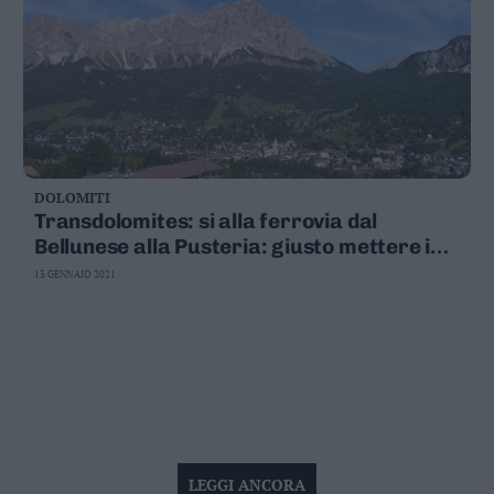
DOLOMITI
Transdolomites: si alla ferrovia dal
Bellunese alla Pusteria: giusto mettere in
rete i territori Perciò serve anche il treno
13 GENNAIO 2021
Trento-Canazei
LEGGI ANCORA