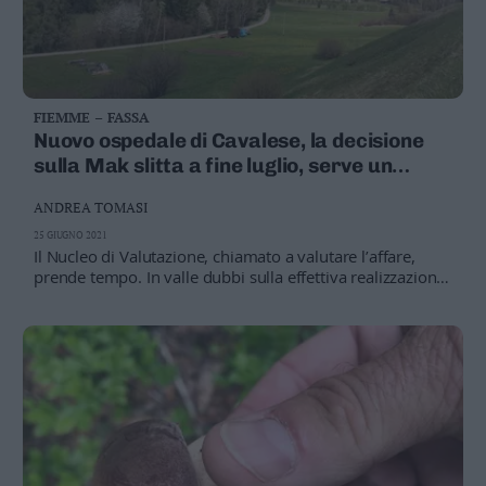
FIEMME – FASSA
Nuovo ospedale di Cavalese, la decisione
sulla Mak slitta a fine luglio, serve un
«approfondimento»
ANDREA TOMASI
25 GIUGNO 2021
Il Nucleo di Valutazione, chiamato a valutare l’affare,
prende tempo. In valle dubbi sulla effettiva realizzazione
entro le Olimpiadi del 2026, e dalla politica critiche alla
giunta che «avrebbe già deciso, togliendo i soldi dal
bilancio provinciale»