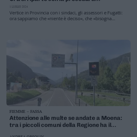
Valsugana
"partecipativa" (in autunno)
1 LUGLIO 2024
–
Vertice in Provincia con i sindaci, gli assessori e Fugatti:
Primiero
ora sappiamo che «niente è deciso», che «bisogna
trovare una soluzione insieme» e che adesso ci si
Vallagarina
prepara al confronto
Non
–
Sole
Fiemme
–
Fassa
Giudicarie
–
Rendena
Alto
Adige
–
FIEMME – FASSA
Südtirol
Attenzione alle multe se andate a Moena:
Dolomiti
tra i piccoli comuni della Regione ha il
record di incassi
ANDREA ORSOLIN