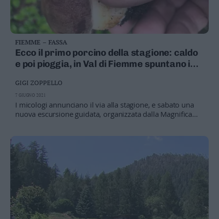
FIEMME – FASSA
Ecco il primo porcino della stagione: caldo
e poi pioggia, in Val di Fiemme spuntano i
pinophilus
GIGI ZOPPELLO
7 GIUGNO 2021
I micologi annunciano il via alla stagione, e sabato una
nuova escursione guidata, organizzata dalla Magnifica
Comunità: ecco come partecipare