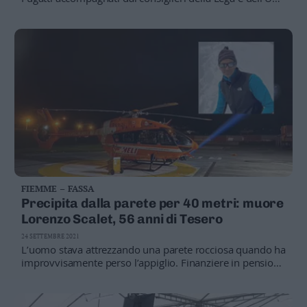
423 aziende locali hanno firmato l’appello, si cercano i
soldi, da inserire nei fondi per le Olimpiadi invernali
FIEMME – FASSA
Precipita dalla parete per 40 metri: muore
Lorenzo Scalet, 56 anni di Tesero
24 SETTEMBRE 2021
L’uomo stava attrezzando una parete rocciosa quando ha
improvvisamente perso l’appiglio. Finanziere in pensione
lascia la moglie Marisa e due figli