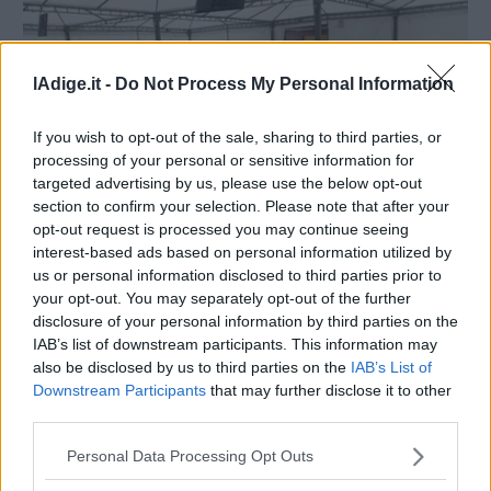
lAdige.it -
Do Not Process My Personal Information
If you wish to opt-out of the sale, sharing to third parties, or
processing of your personal or sensitive information for
targeted advertising by us, please use the below opt-out
section to confirm your selection. Please note that after your
opt-out request is processed you may continue seeing
FIEMME – FASSA
interest-based ads based on personal information utilized by
Di cosa hanno discusso all’assemblea della
us or personal information disclosed to third parties prior to
Regola Feudale di Predazzo
your opt-out. You may separately opt-out of the further
disclosure of your personal information by third parties on the
MARIO FELICETTI
IAB’s list of downstream participants. This information may
27 LUGLIO 2021
also be disclosed by us to third parties on the
IAB’s List of
Dai molti lavori forestali al problema del bostrico nelle
Downstream Participants
that may further disclose it to other
foreste, ma anche i rapporti con le società degli impianti
third parties.
per il bacino di Tresca
Personal Data Processing Opt Outs