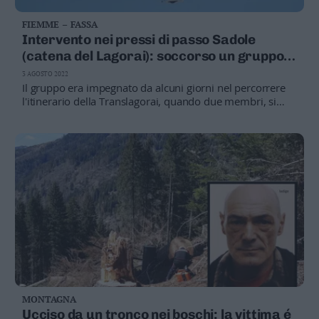
FIEMME – FASSA
Intervento nei pressi di passo Sadole
(catena del Lagorai): soccorso un gruppo
di sette scout
3 AGOSTO 2022
Il gruppo era impegnato da alcuni giorni nel percorrere
l'itinerario della Translagorai, quando due membri, si
sono infortunate ad una caviglia e ad un polpaccio, senza
più essere in grado di proseguire in autonomia. I sette
escursionisti, che si trovavano nei pressi dell'incrocio tra i
sentieri 320 e 301, inoltre, avevano perso la traccia del
sentiero
MONTAGNA
Ucciso da un tronco nei boschi: la vittima é