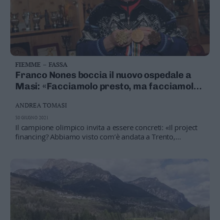
FIEMME – FASSA
Franco Nones boccia il nuovo ospedale a
Masi: «Facciamolo presto, ma facciamolo
dov’è adesso. I nostri vecchi sapevano
ANDREA TOMASI
cosa facevano»
30 GIUGNO 2021
Il campione olimpico invita a essere concreti: «Il project
financing? Abbiamo visto com’è andata a Trento,
l’ospedale non c’è ancora». Perché no a Masi? «Va
ristrutturato l’attuale, tutto il resto sono scuse»