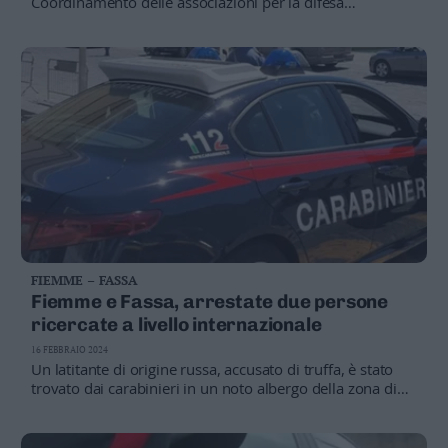
Coordinamento delle associazioni per la difesa
dell'ambiente e dei diritti degli utenti e dei consumatori
chiede alla giustizia di punire chi si è reso protagonista di
quella azione: “Gesto ignobile”
FIEMME – FASSA
Fiemme e Fassa, arrestate due persone
ricercate a livello internazionale
16 FEBBRAIO 2024
Un latitante di origine russa, accusato di truffa, è stato
trovato dai carabinieri in un noto albergo della zona di
Canazei, località da lui scelta per passare le vacanze