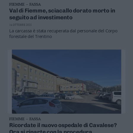
FIEMME – FASSA
Business
Val di Fiemme, sciacallo dorato morto in
Wire
seguito ad investimento
Territori
16 OTTOBRE 2025
Trento
La carcassa è stata recuperata dal personale del Corpo
Rovereto
forestale del Trentino
Pergine
Riva
–
Arco
Basso
Sarca
–
Ledro
Lavis
–
Rotaliana
Valle
FIEMME – FASSA
dei
Ricordate il nuovo ospedale di Cavalese?
Laghi
Ora si riparte con la procedura