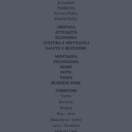
Scriveteci
Pubblicità
Privacy Policy
Cookie Policy
CRONACA
ATTUALITÀ
ECONOMIA
CULTURA E SPETTACOLI
SALUTE E BENESSERE
MONTAGNA
TECNOLOGIA
SPORT
FOTO
VIDEO
BUSINESS WIRE
TERRITORI
Trento
Rovereto
Pergine
Riva – Arco
Basso Sarca – Ledro
Lavis – Rotaliana
Valle dei Laghi