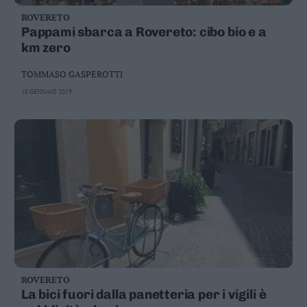
ROVERETO
Pappami sbarca a Rovereto: cibo bio e a
km zero
TOMMASO GASPEROTTI
18 GENNAIO 2019
ROVERETO
La bici fuori dalla panetteria per i vigili è