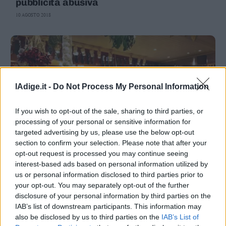
pubblicità abusiva
10 AGOSTO 2018
lAdige.it -
Do Not Process My Personal Information
If you wish to opt-out of the sale, sharing to third parties, or
processing of your personal or sensitive information for
targeted advertising by us, please use the below opt-out
section to confirm your selection. Please note that after your
ATTUALITÀ
opt-out request is processed you may continue seeing
Nas sequestrano 100 tonnellate di cibo Bio
interest-based ads based on personal information utilized by
irregolare
us or personal information disclosed to third parties prior to
your opt-out. You may separately opt-out of the further
4 LUGLIO 2018
disclosure of your personal information by third parties on the
IAB’s list of downstream participants. This information may
SALUTE E BENESSERE
also be disclosed by us to third parties on the
IAB’s List of