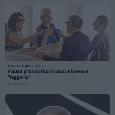
Leggi/Abbonati
Newsletter
Bazar
Casa
Radio
Dolomiti
SALUTE E BENESSERE
Pausa pranzo fuori casa: è breve e
"leggera"
6 DICEMBRE 2019
Social media