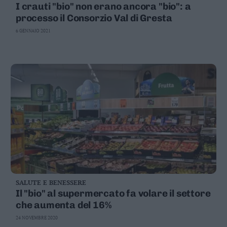
I crauti "bio" non erano ancora "bio": a
Valsugana
processo il Consorzio Val di Gresta
–
Primiero
6 GENNAIO 2021
Vallagarina
Non
–
Sole
Fiemme
–
Fassa
Giudicarie
–
Rendena
Alto
Adige
–
SALUTE E BENESSERE
Südtirol
Il "bio" al supermercato fa volare il settore
che aumenta del 16%
Dolomiti
24 NOVEMBRE 2020