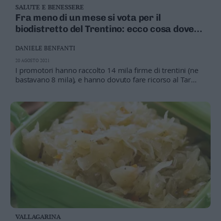
SALUTE E BENESSERE
Business
Fra meno di un mese si vota per il
Wire
biodistretto del Trentino: ecco cosa dovete
Territori
sapere, e perché i contadini sono contrari
Trento
DANIELE BENFANTI
Rovereto
20 AGOSTO 2021
I promotori hanno raccolto 14 mila firme di trentini (ne
Pergine
bastavano 8 mila), e hanno dovuto fare ricorso al Tar
Riva
per costringere la giunta provinciale a fissarne la data
–
Arco
Basso
Sarca
–
Ledro
Lavis
–
Rotaliana
Valle
dei
Laghi
VALLAGARINA