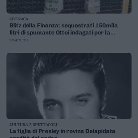
CRONACA
Blitz della Finanza: sequestrati 150mila
litri di spumante Ottoi indagati per la
bancarotta di una cantina
9 MARZO 2018
CULTURA E SPETTACOLI
La figlia di Presley in rovina Delapidata