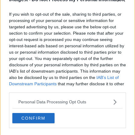
If you wish to opt-out of the sale, sharing to third parties, or
processing of your personal or sensitive information for
targeted advertising by us, please use the below opt-out
section to confirm your selection. Please note that after your
opt-out request is processed you may continue seeing
interest-based ads based on personal information utilized by
us or personal information disclosed to third parties prior to
your opt-out. You may separately opt-out of the further
CULTURA E SPETTACOLI
disclosure of your personal information by third parties on the
Johnny Depp, mani bucate Sperperati 650
IAB’s list of downstream participants. This information may
mln di dollari
also be disclosed by us to third parties on the
IAB’s List of
23 GIUGNO 2018
Downstream Participants
that may further disclose it to other
third parties.
Personal Data Processing Opt Outs
CONFIRM