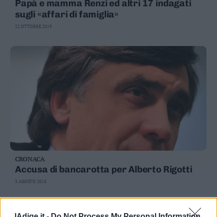
Papà e mamma Renzi ed altri 17 indagati
sugli «affari di famiglia»
22 OTTOBRE 2019
CRONACA
Accusa di bancarotta per Alberto Rigotti
3 AGOSTO 2018
lAdige.it -
Do Not Process My Personal Information