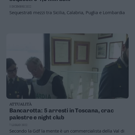
Valsugana
5 DICEMBRE 2022
–
Sequestrati mezzi tra Sicilia, Calabria, Puglia e Lombardia
Primiero
Vallagarina
Non
–
Sole
Fiemme
–
Fassa
Giudicarie
–
Rendena
Alto
Adige
ATTUALITÀ
–
Bancarotta: 5 arresti in Toscana, crac
Südtirol
palestre e night club
Dolomiti
7 LUGLIO 2022
Secondo la Gdf la mente è un commercialista della Val di