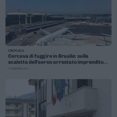
CRONACA
Cercava di fuggire in Brasile: sulla
scaletta dell'aereo arrestato imprenditore
di Merano in bancarotta
21 DICEMBRE 2019