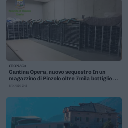
CRONACA
Cantina Opera, nuovo sequestro In un
magazzino di Pinzolo oltre 7mila bottiglie di
spumante
15 MARZO 2018