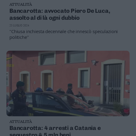
ATTUALITÀ
Business
Bancarotta: avvocato Piero De Luca,
Wire
assolto al di là ogni dubbio
Territori
23 LUGLIO 2024
Trento
"Chiusa inchiesta decennale che innescò speculazioni
Rovereto
politiche"
Pergine
Riva
–
Arco
Basso
Sarca
–
Ledro
Lavis
–
Rotaliana
Valle
ATTUALITÀ
dei
Bancarotta: 4 arresti a Catania e
Laghi
sequestro 4,5 mln beni