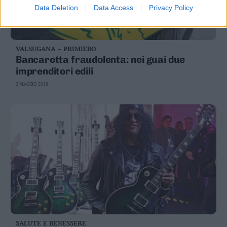
Data Deletion
Data Access
Privacy Policy
VALSUGANA – PRIMIERO
Bancarotta fraudolenta: nei guai due
imprenditori edili
3 MAGGIO 2018
SALUTE E BENESSERE