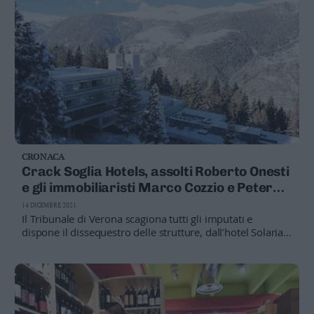
CRONACA
Crack Soglia Hotels, assolti Roberto Onesti
e gli immobiliaristi Marco Cozzio e Peter
Paul Pohl e i loro familiari
14 DICEMBRE 2021
Il Tribunale di Verona scagiona tutti gli imputati e
dispone il dissequestro delle strutture, dall’hotel Solaria
di Marilleva ad altri sette villaggi turistici al Sud