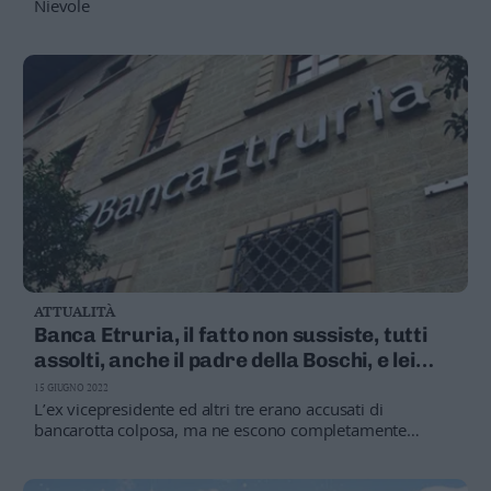
Nievole
Leggi/Abbonati
Newsletter
Bazar
Casa
Radio
Dolomiti
ATTUALITÀ
Banca Etruria, il fatto non sussiste, tutti
assolti, anche il padre della Boschi, e lei
Social media
attacca: «Odiatori e talk show ci hanno
15 GIUGNO 2022
messo in croce per anni, ma io ero serena»
L’ex vicepresidente ed altri tre erano accusati di
bancarotta colposa, ma ne escono completamente
scagionati. Anche Renzi si toglie i sassolini: «Adesso è
chiaro che i mostri non eravamo noi»