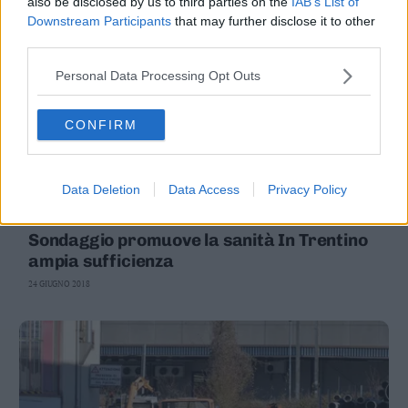
also be disclosed by us to third parties on the
IAB’s List of
Downstream Participants
that may further disclose it to other
third parties.
Personal Data Processing Opt Outs
CONFIRM
Data Deletion
Data Access
Privacy Policy
CRONACA
Sondaggio promuove la sanità In Trentino
ampia sufficienza
24 GIUGNO 2018