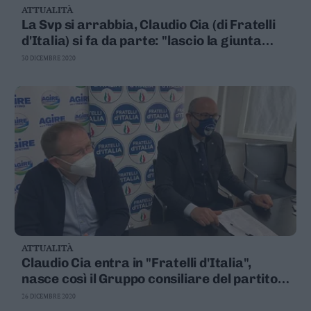
ATTUALITÀ
Business
La Svp si arrabbia, Claudio Cia (di Fratelli
Wire
d'Italia) si fa da parte: "lascio la giunta
Territori
regionale"
30 DICEMBRE 2020
Trento
Rovereto
Pergine
Riva
–
Arco
Basso
Sarca
–
Ledro
Lavis
–
ATTUALITÀ
Rotaliana
Claudio Cia entra in "Fratelli d'Italia",
Valle
nasce così il Gruppo consiliare del partito
dei
di Meloni
26 DICEMBRE 2020
Laghi