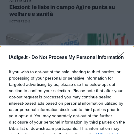
ATTUALITÀ
Elezioni: le liste in campo Agire punta su
welfare e sanità
8 OTTOBRE 2018
lAdige.it -
Do Not Process My Personal Information
If you wish to opt-out of the sale, sharing to third parties, or
processing of your personal or sensitive information for
targeted advertising by us, please use the below opt-out
section to confirm your selection. Please note that after your
opt-out request is processed you may continue seeing
interest-based ads based on personal information utilized by
ATTUALITÀ
La dura accusa di Cia: «Nel centrodestra
us or personal information disclosed to third parties prior to
your opt-out. You may separately opt-out of the further
c'è chi offre soldi in campio di sostegno
disclosure of your personal information by third parties on the
elettorale»
1 OTTOBRE 2018
IAB’s list of downstream participants. This information may