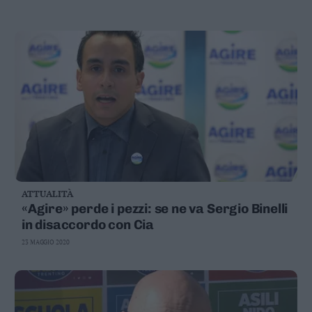
Valsugana
–
Primiero
Vallagarina
Non
–
Sole
Fiemme
–
Fassa
Giudicarie
–
ATTUALITÀ
Rendena
«Agire» perde i pezzi: se ne va Sergio Binelli
Alto
in disaccordo con Cia
Adige
23 MAGGIO 2020
–
Südtirol
Dolomiti