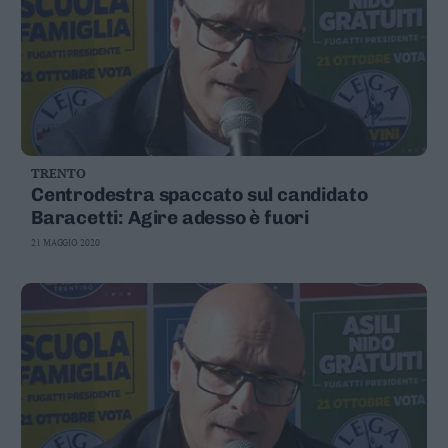
Leggi/Abbonati
Newsletter
Bazar
Casa
TRENTO
Centrodestra spaccato sul candidato
Radio
Baracetti: Agire adesso è fuori
Dolomiti
21 MAGGIO 2020
Social media