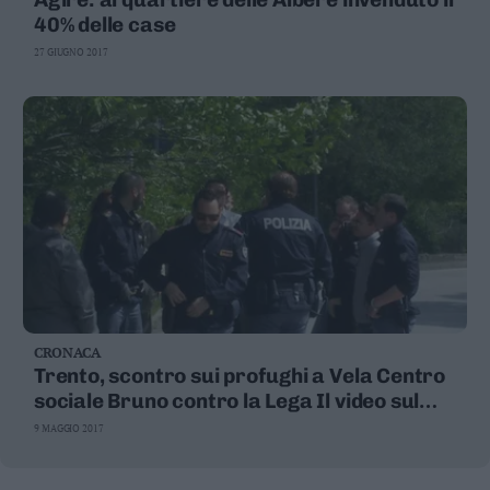
40% delle case
27 GIUGNO 2017
CRONACA
Trento, scontro sui profughi a Vela Centro
sociale Bruno contro la Lega Il video sul
naufragio del 2011
9 MAGGIO 2017