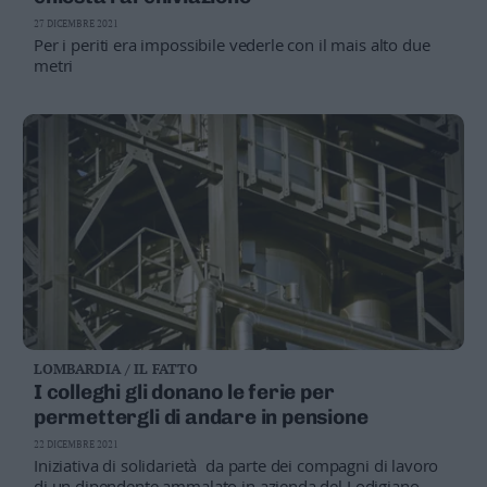
Leggi/Abbonati
27 DICEMBRE 2021
Per i periti era impossibile vederle con il mais alto due
metri
Newsletter
Bazar
Casa
Radio
Dolomiti
LOMBARDIA / IL FATTO
Social media
I colleghi gli donano le ferie per
permettergli di andare in pensione
22 DICEMBRE 2021
Iniziativa di solidarietà da parte dei compagni di lavoro
di un dipendente ammalato in azienda del Lodigiano