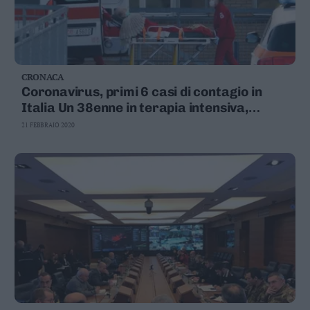
CRONACA
Coronavirus, primi 6 casi di contagio in
Italia Un 38enne in terapia intensiva,
positiva la moglie incinta Tre paesi del
21 FEBBRAIO 2020
Lodigiano isolati e in quarantena