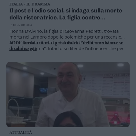
ITALIA / IL DRAMMA
Business
Il post e l'odio social, si indaga sulla morte
Wire
della ristoratrice. La figlia contro
Territori
Selvaggia Lucarelli
15 GENNAIO 2024
Trento
Fiorina D'Alvino, la figlia di Giovanna Pedretti, trovata
Rovereto
morta nel Lambro dopo le polemiche per una recensione
al suo locale, critica la giornalista: "Cerchi pure la sua
LODI
Trovata morta la ristoratrice della recensione su
Pergine
prossima vittima". Intanto si difende l'influencer che per
disabili e gay
Riva
primo ha esternato dubbi sull'autenticità del presunto
–
cliente che protestava per la presenza di gay e disabili
Arco
Basso
Sarca
–
Ledro
Lavis
–
Rotaliana
Valle
dei
ATTUALITÀ
Laghi