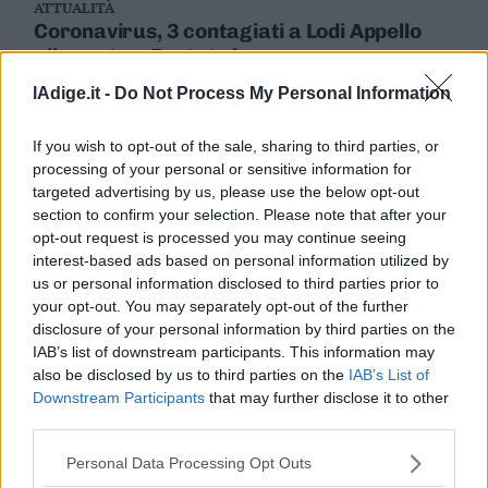
ATTUALITÀ
Coronavirus, 3 contagiati a Lodi Appello
alla gente: «Restate in casa»
21 FEBBRAIO 2020
lAdige.it -
Do Not Process My Personal Information
If you wish to opt-out of the sale, sharing to third parties, or
processing of your personal or sensitive information for
targeted advertising by us, please use the below opt-out
section to confirm your selection. Please note that after your
opt-out request is processed you may continue seeing
interest-based ads based on personal information utilized by
us or personal information disclosed to third parties prior to
your opt-out. You may separately opt-out of the further
disclosure of your personal information by third parties on the
IAB’s list of downstream participants. This information may
also be disclosed by us to third parties on the
IAB’s List of
ATTUALITÀ
Downstream Participants
that may further disclose it to other
Lodi, deraglia un treno ad alta velocità: un
third parties.
morto
6 FEBBRAIO 2020
Personal Data Processing Opt Outs