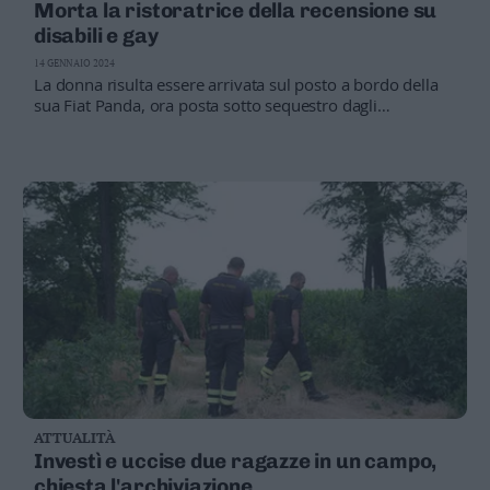
Morta la ristoratrice della recensione su
Valsugana
disabili e gay
–
Primiero
14 GENNAIO 2024
La donna risulta essere arrivata sul posto a bordo della
Vallagarina
sua Fiat Panda, ora posta sotto sequestro dagli
Non
investigatori
–
Sole
Fiemme
–
Fassa
Giudicarie
–
Rendena
Alto
Adige
–
Südtirol
ATTUALITÀ
Dolomiti
Investì e uccise due ragazze in un campo,
chiesta l'archiviazione