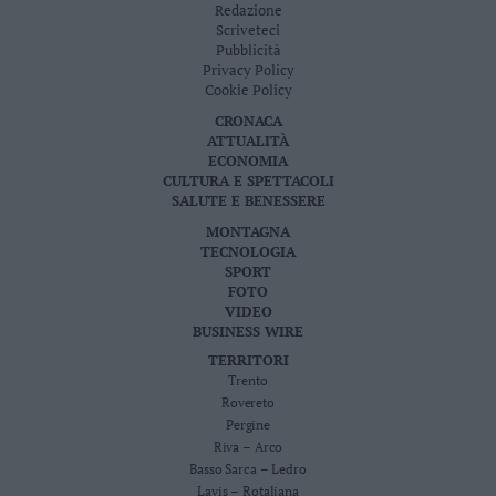
Redazione
Scriveteci
Pubblicità
Privacy Policy
Cookie Policy
CRONACA
ATTUALITÀ
ECONOMIA
CULTURA E SPETTACOLI
SALUTE E BENESSERE
MONTAGNA
TECNOLOGIA
SPORT
FOTO
VIDEO
BUSINESS WIRE
TERRITORI
Trento
Rovereto
Pergine
Riva – Arco
Basso Sarca – Ledro
Lavis – Rotaliana