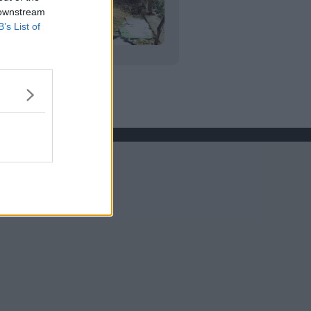
 downstream
B’s List of