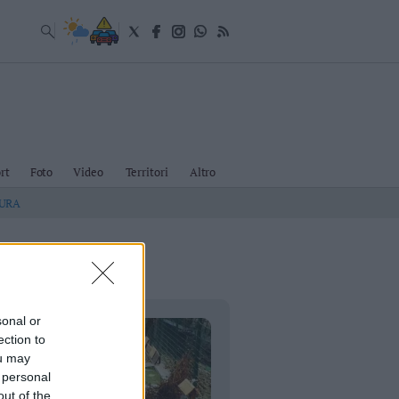
rt
Foto
Video
Territori
Altro
TURA
sonal or
ection to
ou may
 personal
out of the