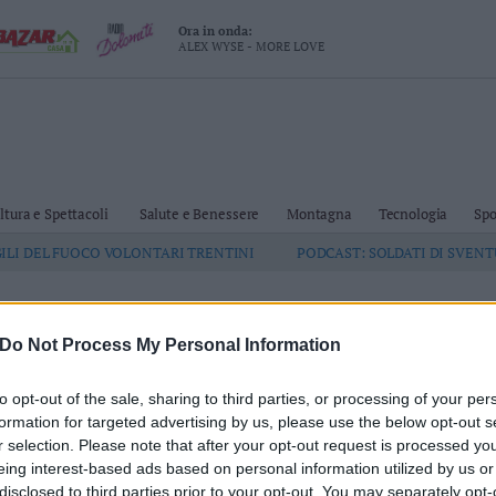
Ora in onda:
ALEX WYSE - MORE LOVE
ltura e Spettacoli
Salute e Benessere
Montagna
Tecnologia
Spo
GILI DEL FUOCO VOLONTARI TRENTINI
PODCAST: SOLDATI DI SVEN
ergher
Do Not Process My Personal Information
to opt-out of the sale, sharing to third parties, or processing of your per
formation for targeted advertising by us, please use the below opt-out s
ernativa L'uomo che sussurra agli alpaca
r selection. Please note that after your opt-out request is processed y
eing interest-based ads based on personal information utilized by us or
disclosed to third parties prior to your opt-out. You may separately opt-