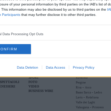
losure of your personal information by third parties on the IAB’s list of
. This information may also be disclosed by us to third parties on the
IA
Participants
that may further disclose it to other third parties.
l Data Processing Opt Outs
CONFIRM
Data Deletion
Data Access
Privacy Policy
TERRITORI
MONTAGNA
TECNOLOGIA
Trento
SPORT
Rovereto
 SPETTACOLI
FOTO
Pergine
BENESSERE
VIDEO
Riva – Arco
BUSINESS WIRE
Basso Sarca – Ledro
Lavis – Rotaliana
Valle dei Laghi
Valsugana – Primiero