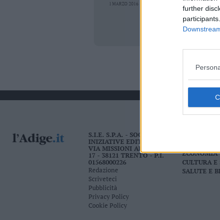
1 MARZO 2016
Business
further disc
Wire
participants
Territori
Downstream 
Trento
Rovereto
Persona
Pergine
Riva
–
Arco
Basso
Sarca
S.I.E. S.P.A. - SOCIETÀ
CRONACA
–
INIZIATIVE EDITORIALI -
ATTUALITÀ
Ledro
VIA MISSIONI AFRICANE N.
ECONOMIA
17 - 38121 TRENTO - P.I.
Lavis
01568000226
CULTURA E
Redazione
SALUTE E 
–
Scriveteci
Rotaliana
Pubblicità
Valle
Privacy Policy
dei
Cookie Policy
Laghi