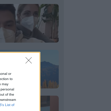
sonal or
ection to
ou may
 personal
out of the
 downstream
B’s List of