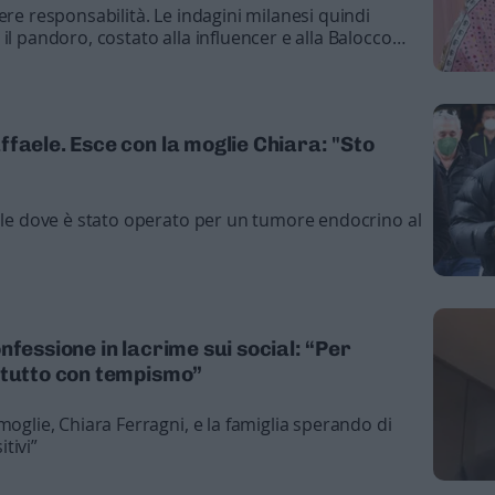
ere responsabilità. Le indagini milanesi quindi
il pandoro, costato alla influencer e alla Balocco
sia per le uova di Pasqua si sia trattato o meno di
erciale della Ferragni mascherata in campagna di
ndi da devolvere ai bimbi malati
faele. Esce con la moglie Chiara: "Sto
dale dove è stato operato per un tumore endocrino al
nfessione in lacrime sui social: “Per
 tutto con tempismo”
moglie, Chiara Ferragni, e la famiglia sperando di
tivi”