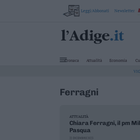
Leggi/Abbonati
Newsletter
VAI
Cronaca
Attualità
Cronaca
Attualità
Economia
Cu
Economia
VI
Cultura
e
Spettacoli
Ferragni
Salute
e
Benessere
Montagna
Tecnologia
ATTUALITÀ
Chiara Ferragni, il pm Mi
Sport
Pasqua
Foto
Video
22 DICEMBRE 2023