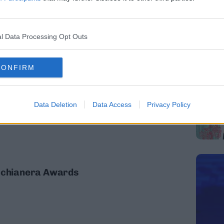
lazione all'uso della mascherina»
l Data Processing Opt Outs
CONFIRM
l'elezione di Fugatti: le notizie più
Data Deletion
Data Access
Privacy Policy
acchianera Awards