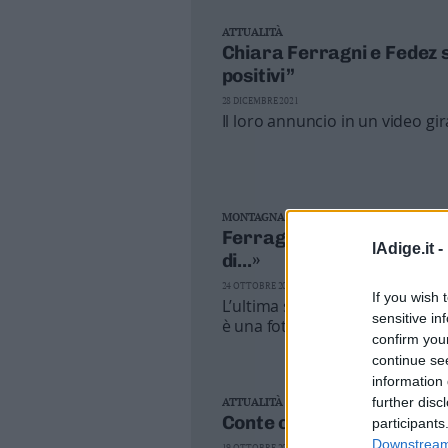
Valsugana
ATTUALITÀ
–
Chiara Ferragni e Fedez su
Primiero
positivi”
Vallagarina
28 DICEMBRE 2021
Non
Il loro annuncio in un video gir
–
Sole
Fiemme
–
MONTAGNA
Fassa
Ferragni a Campiglio: Fra
Giudicarie
lAdige.it -
di...»
–
Rendena
24 OTTOBRE 2021
If you wish 
L’ultima story Instagram della 
Alto
sensitive in
è una foto di gruppo in riva ad 
Adige
confirm you
–
continue se
Südtirol
information 
further disc
Dolomiti
ATTUALITÀ
Conte chiede aiuto a Fer
participants
Downstream 