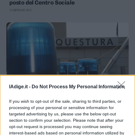
posto del Centro Sociale
12 GENNAIO 2015
lAdige.it -
Do Not Process My Personal Information
TRENTO
Il «Bruno»: noi aggrediti. Casapound: solo
If you wish to opt-out of the sale, sharing to third parties, or
un battibecco
processing of your personal or sensitive information for
targeted advertising by us, please use the below opt-out
22 GIUGNO 2014
Il Centro Sociale Bruno fa sapere attraverso Twitter e il
section to confirm your selection. Please note that after your
suo sito che ieri sera un suo attivista sarebbe stato
opt-out request is processed you may continue seeing
aggredito e minacciato di morte da una decina di
interest-based ads based on personal information utilized by