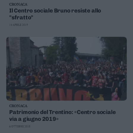
CRONACA
Business
Il Centro sociale Bruno resiste allo
Wire
"sfratto"
Territori
14 APRILE 2019
Trento
Rovereto
Pergine
Riva
–
Arco
Basso
Sarca
–
Ledro
Lavis
–
CRONACA
Rotaliana
Patrimonio del Trentino: «Centro sociale
Valle
via a giugno 2019»
dei
6 OTTOBRE 2018
Laghi