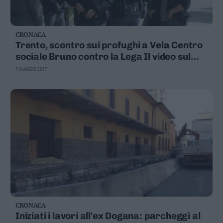
CRONACA
Trento, scontro sui profughi a Vela Centro
sociale Bruno contro la Lega Il video sul
naufragio del 2011
9 MAGGIO 2017
CRONACA
Iniziati i lavori all'ex Dogana: parcheggi al