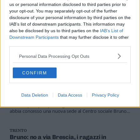
militanti di Casapound. Quest'ultima ha poi diffuso un
us or personal information disclosed to third parties prior to
messaggio in cui respinge l'accusa e minimizza parlando
your opt-out. You may separately opt-out of the further
di semplice «diverbio» che non sarebbe non andato oltre
disclosure of your personal information by third parties on the
il battibecco verbale
IAB’s list of downstream participants. This information may
also be disclosed by us to third parties on the
IAB’s List of
Downstream Participants
that may further disclose it to other
third parties.
Personal Data Processing Opt Outs
CONFIRM
TRENTO
Borga alla Provincia: perché favorisci il
Bruno?
Data Deletion
Data Access
Privacy Policy
5 GIUGNO 2014
Vuole sapere per quali ragioni la Provincia di Trento
abbia concesso una nuova sede al Centro sociale Bruno a
condizioni molto favorevoli il consigliere provinciale di
Civica trentina Rodolfo Borga. Nell'interrogazione il
consigliere chiede anche se «l'iniziativa svoltasi al Parco
TRENTO
Santa Chiara, finalizzata a promuovere il libero consumo
Bruno: no a via Brescia, i ragazzi in