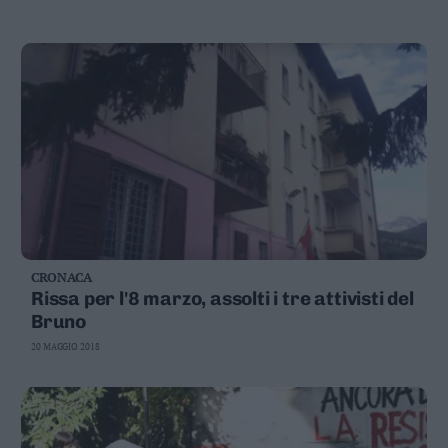
Valsugana
–
Primiero
Vallagarina
Non
–
Sole
Fiemme
–
Fassa
Giudicarie
–
CRONACA
Rendena
Rissa per l'8 marzo, assolti i tre attivisti del
Alto
Bruno
Adige
20 MAGGIO 2018
–
Südtirol
Dolomiti