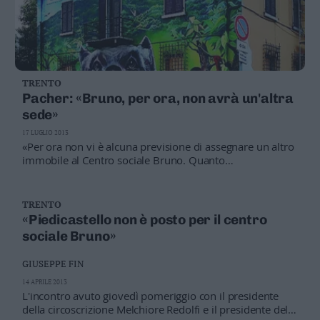
TRENTO
Pacher: «Bruno, per ora, non avrà un'altra
sede»
17 LUGLIO 2013
«Per ora non vi è alcuna previsione di assegnare un altro
immobile al Centro sociale Bruno. Quanto
all'occupazione abusiva dell'edificio all'ex Dogana, la
Provincia aveva segnalato il problema all'autorità
giudiziaria e vi è stata una condanna alla pena di una
TRENTO
multa». Così ieri in aula il presidente Pacher ha risposto
«Piedicastello non è posto per il centro
ad un'interrogazione di Savoi (Lega)
sociale Bruno»
GIUSEPPE FIN
14 APRILE 2013
L'incontro avuto giovedì pomeriggio con il presidente
della circoscrizione Melchiore Redolfi e il presidente della