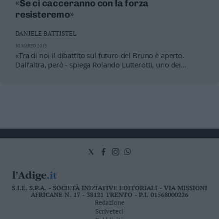
«Se ci cacceranno con la forza
resisteremo»
DANIELE BATTISTEL
30 MARZO 2013
«Tra di noi il dibattito sul futuro del Bruno è aperto.
Dall'altra, però - spiega Rolando Lutterotti, uno dei
responsabili del Centro sociale - vediamo un'assoluta
mancanza di voglia di discutere con noi da parte della
politica. Da oltre tre anni chiediamo un incontro con la
presidenza della Provincia. Non ci è mai stata data alcuna
risposta»I tuoi commenti
S.I.E. S.P.A. - SOCIETÀ INIZIATIVE EDITORIALI - VIA MISSIONI
AFRICANE N. 17 - 38121 TRENTO - P.I. 01568000226
Redazione
Scriveteci