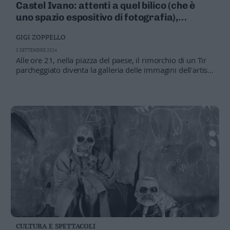
Castel Ivano: attenti a quel bilico (che è
Valsugana
uno spazio espositivo di fotografia),
–
venerdì sera con Dido Fontana
Primiero
GIGI ZOPPELLO
Vallagarina
5 SETTEMBRE 2024
Non
Alle ore 21, nella piazza del paese, il rimorchio di un Tir
–
parcheggiato diventa la galleria delle immagini dell’artista
Sole
di Borgo Valsugana
Fiemme
–
Fassa
Giudicarie
–
Rendena
Alto
Adige
–
Südtirol
Dolomiti
CULTURA E SPETTACOLI