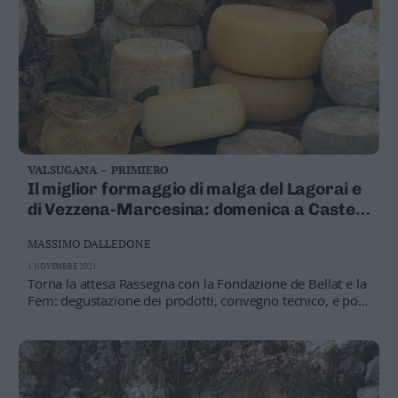
VALSUGANA – PRIMIERO
Il miglior formaggio di malga del Lagorai e
di Vezzena-Marcesina: domenica a Castel
Ivano la proclamazione
MASSIMO DALLEDONE
1 NOVEMBRE 2021
Torna la attesa Rassegna con la Fondazione de Bellat e la
Fem: degustazione dei prodotti, convegno tecnico, e poi
la «sfida» fra i casari, per le produzioni che vanno dalla
Val dei Mocheni al Tesino, all’Altopiano