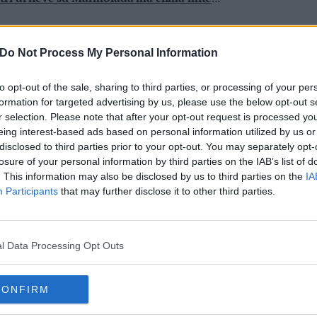
e ad escursionisti e sciatori
 Marmolada (ma è sul versante di Arabba)
Do Not Process My Personal Information
e 30 milioni (con un sostanzioso contributo della
to opt-out of the sale, sharing to third parties, or processing of your per
l’area sciistica di Malga Ciapela e del Padon,
formation for targeted advertising by us, please use the below opt-out s
r selection. Please note that after your opt-out request is processed y
eing interest-based ads based on personal information utilized by us or
disclosed to third parties prior to your opt-out. You may separately opt-
losure of your personal information by third parties on the IAB’s list of
. This information may also be disclosed by us to third parties on the
IA
i di sci da Cortina fino ad Arabba: l'idea di
Participants
that may further disclose it to other third parties.
l Data Processing Opt Outs
CONFIRM
gi: dalla valle di Fassa in aiuto al Veneto