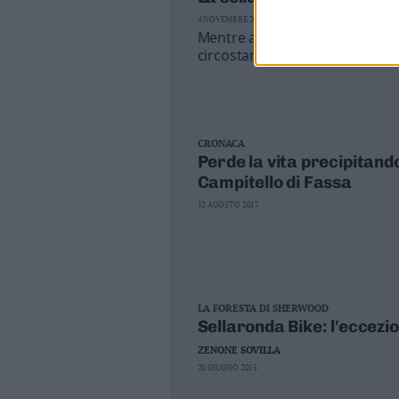
Leggi/Abbonati
4 NOVEMBRE 2018
Mentre a Canazei ancora si lavo
circostanti dai danni del malte
Newsletter
di vigili del fuoco volontari di 
difficoltà del Bellunese
Bazar
Casa
CRONACA
Perde la vita precipitando
Radio
Campitello di Fassa
Dolomiti
12 AGOSTO 2017
Social media
LA FORESTA DI SHERWOOD
Sellaronda Bike: l'eccez
ZENONE SOVILLA
20 GIUGNO 2015