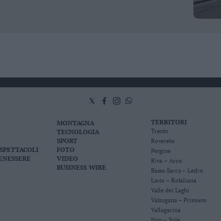
TERRITORI
MONTAGNA
TECNOLOGIA
Trento
SPORT
Rovereto
 SPETTACOLI
FOTO
Pergine
BENESSERE
VIDEO
Riva – Arco
BUSINESS WIRE
Basso Sarca – Ledro
Lavis – Rotaliana
Valle dei Laghi
Valsugana – Primiero
Vallagarina
Non – Sole