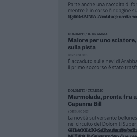
Parte anche una raccolta di fon
Business
mentre è in corso l'indagine su
Wire
figura molto attiva nella vita 
IL DRAMMA
Arabba, morto su
Territori
delle Dolomiti, a due passi da
Trento
DOLOMITI / IL DRAMMA
Rovereto
Malore per uno sciatore, s
Pergine
sulla pista
Riva
10 MARZO 2023
–
È accaduto sulle nevi di Arabba
Arco
il primo soccorso è stato trasfe
Basso
Sarca
–
DOLOMITI / TURISMO
Ledro
Marmolada, pronta fra u
Lavis
Capanna Bill
–
6 GENNAIO 2023
Rotaliana
La novità sul versante bellune
Valle
nel circuito del Dolomiti Supers
dei
versante di Arabba, facilitando i
GHIACCIAIO
Sul versante bell
Laghi
nell'anello Sellaronda
METEO
Fine anno con due me