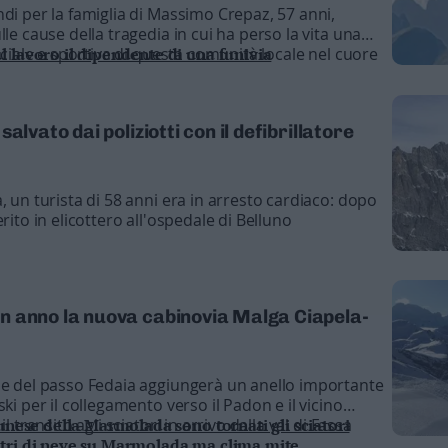
di per la famiglia di Massimo Crepaz, 57 anni,
lle cause della tragedia in cui ha perso la vita una
sociale e sportiva di questa comunità locale nel cuore
l lavoro il dipendente di una funivia
l confine con Trento e Bolzano
alvato dai poliziotti con il defibrillatore
, un turista di 58 anni era in arresto cardiaco: dopo
rito in elicottero all'ospedale di Belluno
n anno la nuova cabinovia Malga Ciapela-
se del passo Fedaia aggiungerà un anello importante
ki per il collegamento verso il Padon e il vicino
l transito agli sciatori in arrivo dalla val di Fassa
unese della Marmolada sono tornati gli sciatori
tri di neve su Marmolada ma clima mite