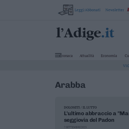
Leggi/Abbonati
Newsletter
VAI
Cronaca
Attualità
Cronaca
Attualità
Economia
Cu
Economia
VI
Cultura
e
Spettacoli
Arabba
Salute
e
Benessere
Montagna
Tecnologia
DOLOMITI / IL LUTTO
L'ultimo abbraccio a "Ma
Sport
seggiovia del Padon
Foto
Video
7 SETTEMBRE 2023