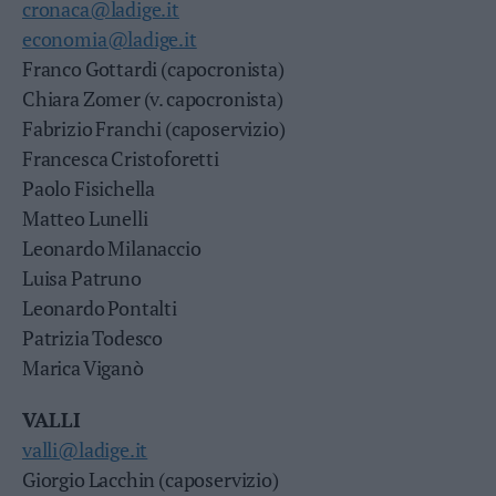
cronaca@ladige.it
economia@ladige.it
Franco Gottardi (capocronista)
Chiara Zomer (v. capocronista)
Fabrizio Franchi (caposervizio)
Francesca Cristoforetti
Paolo Fisichella
Matteo Lunelli
Leonardo Milanaccio
Luisa Patruno
Leonardo Pontalti
Patrizia Todesco
Marica Viganò
VALLI
valli@ladige.it
Giorgio Lacchin (caposervizio)