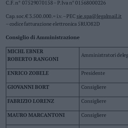
C.F. n° 07529070158 – P. Iva n° 01568000226
Valsugana
–
Cap. soc. € 3.500.000.= i.v. – PEC
sie.spa@legalmail.it
Primiero
– codice fatturazione elettronica 5RUO82D
Vallagarina
Non
Consiglio di Amministrazione
–
Sole
MICHL EBNER
Fiemme
Amministratori deleg
–
ROBERTO RANGONI
Fassa
Giudicarie
ENRICO ZOBELE
Presidente
–
Rendena
GIOVANNI BORT
Consigliere
Alto
Adige
FABRIZIO LORENZ
Consigliere
–
Südtirol
MAURO MARCANTONI
Consigliere
Dolomiti