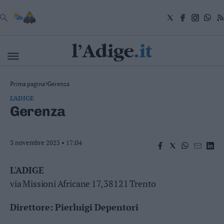
VAI
Cronaca
Prima pagina
>
Gerenza
Attualità
L'ADIGE
Economia
Gerenza
Cultura
e
Spettacoli
3 novembre 2025 • 17:04
Salute
e
Benessere
L'ADIGE
Montagna
via Missioni Africane 17, 38121 Trento
Tecnologia
Sport
Direttore: Pierluigi Depentori
Foto
Video