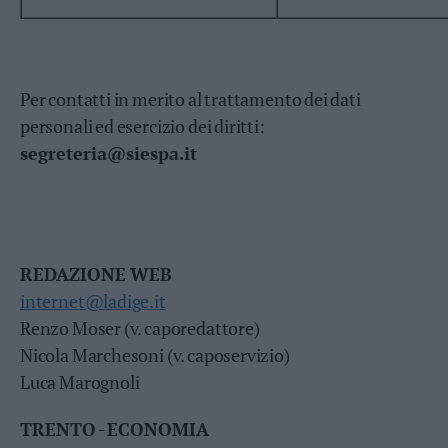
Leggi/Abbonati
Newsletter
Per contatti in merito al trattamento dei dati
Bazar
personali ed esercizio dei diritti:
Casa
segreteria@siespa.it
Radio
Dolomiti
REDAZIONE WEB
internet@ladige.it
Renzo Moser (v. caporedattore)
Social media
Nicola Marchesoni (v. caposervizio)
Luca Marognoli
TRENTO
-
ECONOMIA