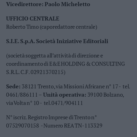
Vicedirettore: Paolo Micheletto
Business
Wire
UFFICIO CENTRALE
Territori
Roberto Timo (caporedattore centrale)
Trento
Rovereto
S.I.E. S.p.A. Società Iniziative Editoriali
Pergine
Riva
(società soggetta all’attività di direzione e
–
coordinamento di E&E HOLDING & CONSULTING
Arco
S.R.L. C.F. 02921370215)
Basso
Sarca
Sede:
38121 Trento, via Missioni Africane n° 17 - tel.
–
Ledro
0461/886111 –
Unità operativa:
39100 Bolzano,
Lavis
via Volta n° 10 - tel.0471/904111
–
Rotaliana
N° iscriz. Registro Imprese di Trento n°
Valle
07529070158 - Numero REA TN-113329
dei
Laghi