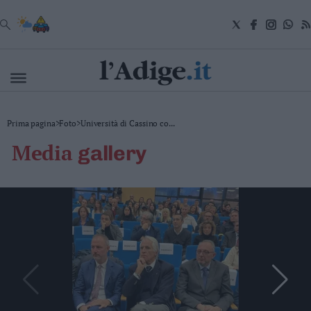
VAI
Cronaca
Prima pagina
>
Foto
>
Università di Cassino co...
Attualità
media
gallery
Economia
Cultura
e
Spettacoli
Salute
e
Benessere
Montagna
Tecnologia
Sport
Foto
Video