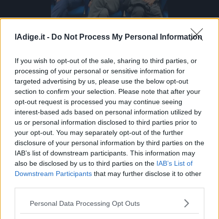
Business
Wire
Territori
lAdige.it -
Do Not Process My Personal Information
Università di Cassino consegna laurea a Valentina Vezzali
Trento
Rovereto
If you wish to opt-out of the sale, sharing to third parties, or
Pergine
processing of your personal or sensitive information for
Università di Cassino consegna
targeted advertising by us, please use the below opt-out
Riva
laurea a Valentina Vezzali
section to confirm your selection. Please note that after your
–
opt-out request is processed you may continue seeing
Arco
interest-based ads based on personal information utilized by
Basso
us or personal information disclosed to third parties prior to
Sarca
your opt-out. You may separately opt-out of the further
–
disclosure of your personal information by third parties on the
Ledro
IAB’s list of downstream participants. This information may
Lavis
also be disclosed by us to third parties on the
IAB’s List of
–
Downstream Participants
that may further disclose it to other
Rotaliana
third parties.
Valle
S.I.E. S.P.A. - SOCIETÀ INIZIATIVE EDITORIALI - VIA MISSIONI
Personal Data Processing Opt Outs
dei
AFRICANE N. 17 - 38121 TRENTO - P.I. 01568000226
Redazione
Laghi