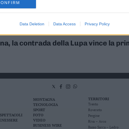
CONFIRM
Palio Siena, la contrada della Lupa vince la prima prova
Data Deletion
Data Access
Privacy Policy
ena, la contrada della Lupa vince la pr
TERRITORI
MONTAGNA
TECNOLOGIA
Trento
SPORT
Rovereto
 SPETTACOLI
FOTO
Pergine
BENESSERE
VIDEO
Riva – Arco
BUSINESS WIRE
Basso Sarca – Ledro