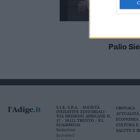
Valsugana
–
Primiero
Vallagarina
Non
–
Palio Si
Sole
Fiemme
–
Fassa
Giudicarie
–
Rendena
Alto
Adige
S.I.E. S.P.A. - SOCIETÀ
CRONACA
–
INIZIATIVE EDITORIALI -
ATTUALITÀ
VIA MISSIONI AFRICANE N.
Südtirol
ECONOMIA
17 - 38121 TRENTO - P.I.
01568000226
CULTURA E
Dolomiti
Redazione
SALUTE E 
Scriveteci