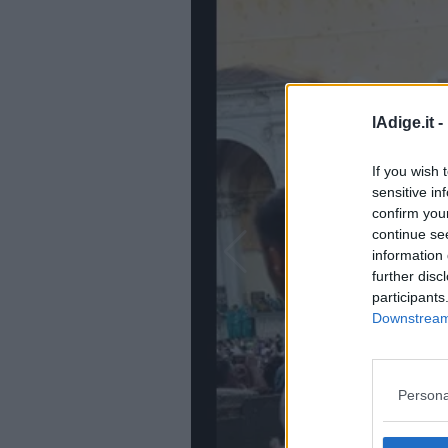
Business
Wire
Territori
Trento
Rovereto
lAdige.it -
Pergine
Riva
If you wish 
–
sensitive in
Arco
confirm you
continue se
Basso
information 
Sarca
further disc
–
participants
Ledro
Downstream 
Lavis
–
Rotaliana
Valle
Persona
dei
Laghi