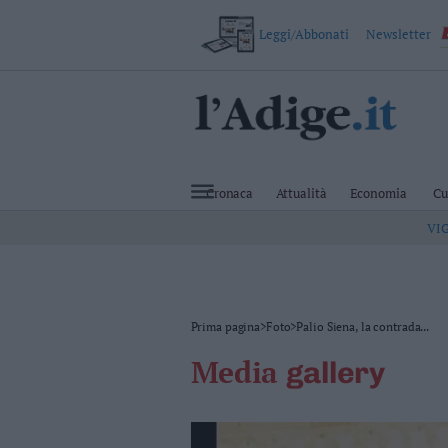
Leggi/Abbonati
Newsletter
VAI
Cronaca
Attualità
Cronaca
Attualità
Economia
Cu
Economia
VI
Cultura
e
Spettacoli
Salute
e
Benessere
Prima pagina
>
Foto
>
Palio Siena, la contrada...
Montagna
media
gallery
Tecnologia
Sport
Foto
Video