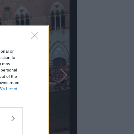
sonal or
ection to
ou may
 personal
out of the
 downstream
B’s List of