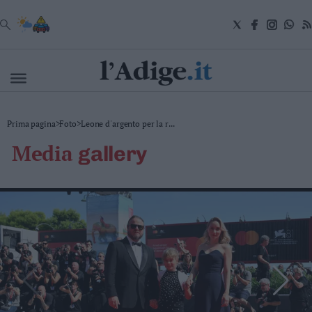
VAI
Cronaca
Prima pagina
>
Foto
>
Leone d'argento per la r...
Attualità
media
gallery
Economia
Cultura
e
Spettacoli
Salute
e
Benessere
Montagna
Tecnologia
Sport
Foto
Video