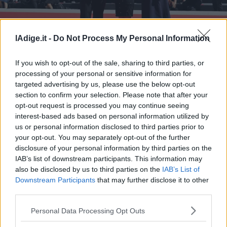
Business
Wire
Territori
lAdige.it -
Do Not Process My Personal Information
Leone d'argento per la regia a The Brutalist
Trento
Rovereto
If you wish to opt-out of the sale, sharing to third parties, or
Pergine
processing of your personal or sensitive information for
Leone d'argento per la regia a The
targeted advertising by us, please use the below opt-out
Riva
Brutalist
section to confirm your selection. Please note that after your
–
opt-out request is processed you may continue seeing
Arco
interest-based ads based on personal information utilized by
Basso
us or personal information disclosed to third parties prior to
Sarca
your opt-out. You may separately opt-out of the further
–
disclosure of your personal information by third parties on the
Ledro
IAB’s list of downstream participants. This information may
Lavis
also be disclosed by us to third parties on the
IAB’s List of
–
Downstream Participants
that may further disclose it to other
Rotaliana
third parties.
Valle
S.I.E. S.P.A. - SOCIETÀ INIZIATIVE EDITORIALI - VIA MISSIONI
Personal Data Processing Opt Outs
dei
AFRICANE N. 17 - 38121 TRENTO - P.I. 01568000226
Redazione
Laghi