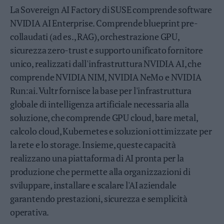
Leggi/Abbonati
La Sovereign AI Factory di SUSE comprende software
NVIDIA AI Enterprise. Comprende blueprint pre-
Newsletter
collaudati (ad es., RAG), orchestrazione GPU,
sicurezza zero-trust e supporto unificato fornitore
Bazar
unico, realizzati dall'infrastruttura NVIDIA AI, che
Casa
comprende NVIDIA NIM, NVIDIA NeMo e NVIDIA
Run:ai. Vultr fornisce la base per l'infrastruttura
Radio
globale di intelligenza artificiale necessaria alla
soluzione, che comprende GPU cloud, bare metal,
Dolomiti
calcolo cloud, Kubernetes e soluzioni ottimizzate per
la rete e lo storage. Insieme, queste capacità
realizzano una piattaforma di AI pronta per la
Social media
produzione che permette alla organizzazioni di
sviluppare, installare e scalare l'AI aziendale
garantendo prestazioni, sicurezza e semplicità
operativa.