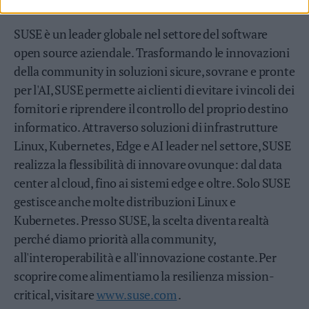
Informazioni su SUSE
SUSE è un leader globale nel settore del software
open source aziendale. Trasformando le innovazioni
della community in soluzioni sicure, sovrane e pronte
per l'AI, SUSE permette ai clienti di evitare i vincoli dei
fornitori e riprendere il controllo del proprio destino
informatico. Attraverso soluzioni di infrastrutture
Linux, Kubernetes, Edge e AI leader nel settore, SUSE
realizza la flessibilità di innovare ovunque: dal data
center al cloud, fino ai sistemi edge e oltre. Solo SUSE
gestisce anche molte distribuzioni Linux e
Kubernetes. Presso SUSE, la scelta diventa realtà
perché diamo priorità alla community,
all'interoperabilità e all'innovazione costante. Per
scoprire come alimentiamo la resilienza mission-
critical, visitare
www.suse.com
.