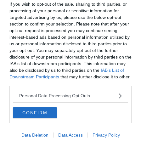
Informazioni su Vultr
If you wish to opt-out of the sale, sharing to third parties, or
processing of your personal or sensitive information for
Vultr
ha l'obiettivo di rendere l'infrastruttura cloud
targeted advertising by us, please use the below opt-out
ad alte prestazioni facile da usare, economica e
section to confirm your selection. Please note that after your
opt-out request is processed you may continue seeing
accessibile a livello locale per le aziende e gli
interest-based ads based on personal information utilized by
innovatori dell'AI in tutto il mondo. Vultr è l'azienda
us or personal information disclosed to third parties prior to
di fiducia per centinaia di migliaia di clienti attivi in
your opt-out. You may separately opt-out of the further
disclosure of your personal information by third parties on the
185 Paesi per le sue soluzioni Cloud Compute, Cloud
IAB’s list of downstream participants. This information may
GPU, Bare Metal e Cloud Storage globali, flessibili e
also be disclosed by us to third parties on the
IAB’s List of
scalabili. Nel dicembre 2024, Vultr ha annunciato un
Downstream Participants
that may further disclose it to other
finanziamento di capitale al valore stimato di 3,5
third parties.
miliardi di dollari. Fondata da David Aninowsky e
Personal Data Processing Opt Outs
autofinanziata da oltre un decennio, Vultr è cresciuta
fino a diventare la più grande azienda privata al
CONFIRM
mondo di infrastrutture cloud. Per saperne di più,
visitare
www.vultr.com
.
Data Deletion
Data Access
Privacy Policy