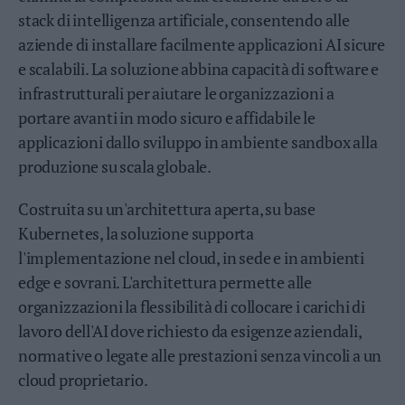
Valsugana
stack di intelligenza artificiale, consentendo alle
–
aziende di installare facilmente applicazioni AI sicure
Primiero
e scalabili. La soluzione abbina capacità di software e
Vallagarina
infrastrutturali per aiutare le organizzazioni a
Non
portare avanti in modo sicuro e affidabile le
–
Sole
applicazioni dallo sviluppo in ambiente sandbox alla
Fiemme
produzione su scala globale.
–
Fassa
Costruita su un'architettura aperta, su base
Giudicarie
Kubernetes, la soluzione supporta
–
l'implementazione nel cloud, in sede e in ambienti
Rendena
edge e sovrani. L'architettura permette alle
Alto
Adige
organizzazioni la flessibilità di collocare i carichi di
–
lavoro dell'AI dove richiesto da esigenze aziendali,
Südtirol
normative o legate alle prestazioni senza vincoli a un
Dolomiti
cloud proprietario.