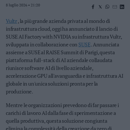
8 luglio 2026 • 21:20
Business
Wire
Territori
Vultr
, la più grande azienda privata al mondo di
Trento
infrastruttura cloud, oggi ha annunciato il lancio di
Rovereto
SUSE AI Factory with NVIDIA su infrastruttura Vultr,
Pergine
sviluppata in collaborazione con
SUSE
. Annunciata
Riva
assieme a SUSE al RAISE Summit di Parigi, questa
–
piattaforma full-stack di AI aziendale collaudata
Arco
riunisce software AI di livello aziendale,
Basso
accelerazione GPU all'avanguardia e infrastruttura AI
Sarca
–
globale in un'unica soluzioni pronta per la
Ledro
produzione.
Lavis
–
Mentre le organizzazioni prevedono di far passare i
Rotaliana
carichi di lavoro AI dalla fase di sperimentazione a
Valle
quella produttiva, questa soluzione congiunta
dei
Laghi
elimina la complessità della creazione da zero di