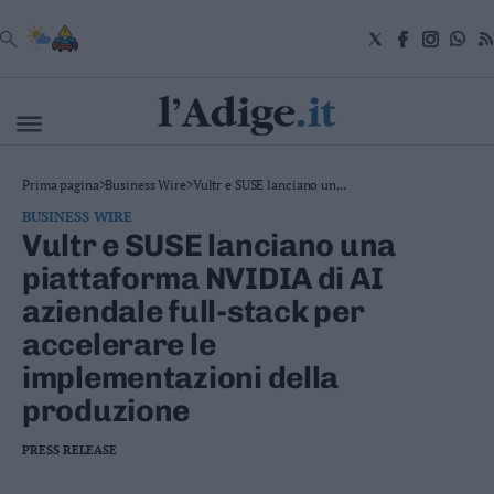
VAI
Cronaca
Prima pagina
>
Business Wire
>
Vultr e SUSE lanciano un...
Attualità
BUSINESS WIRE
Economia
Vultr e SUSE lanciano una
Cultura
piattaforma NVIDIA di AI
e
Spettacoli
aziendale full-stack per
Salute
accelerare le
e
Benessere
implementazioni della
Montagna
produzione
Tecnologia
Sport
PRESS RELEASE
Foto
Video