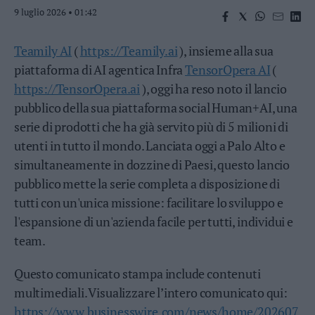
9 luglio 2026 • 01:42
Business
Wire
Territori
Teamily AI
(
https://Teamily.ai
), insieme alla sua
Trento
piattaforma di AI agentica Infra
TensorOpera AI
(
Rovereto
https://TensorOpera.ai
), oggi ha reso noto il lancio
Pergine
pubblico della sua piattaforma social Human+AI, una
Riva
serie di prodotti che ha già servito più di 5 milioni di
–
utenti in tutto il mondo. Lanciata oggi a Palo Alto e
Arco
simultaneamente in dozzine di Paesi, questo lancio
Basso
pubblico mette la serie completa a disposizione di
Sarca
–
tutti con un'unica missione: facilitare lo sviluppo e
Ledro
l'espansione di un'azienda facile per tutti, individui e
Lavis
team.
–
Rotaliana
Questo comunicato stampa include contenuti
Valle
multimediali. Visualizzare l’intero comunicato qui:
dei
Laghi
https://www.businesswire.com/news/home/202607