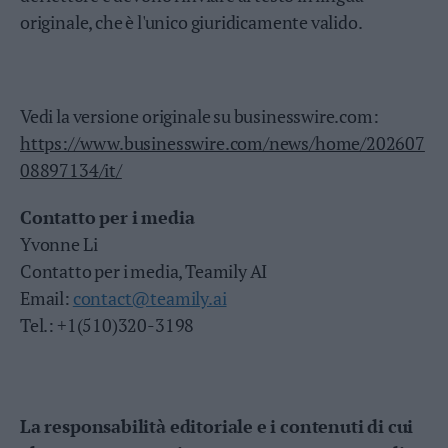
Leggi/Abbonati
originale, che è l'unico giuridicamente valido.
Newsletter
Vedi la versione originale su businesswire.com:
Bazar
https://www.businesswire.com/news/home/202607
Casa
08897134/it/
Radio
Contatto per i media
Dolomiti
Yvonne Li
Contatto per i media, Teamily AI
Email:
contact@teamily.ai
Tel.: +1(510)320-3198
Social media
La responsabilità editoriale e i contenuti di cui