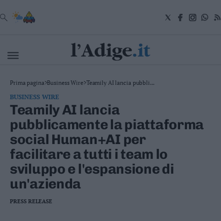
VAI
Cronaca
Prima pagina
>
Business Wire
>
Teamily AI lancia pubbli...
Attualità
BUSINESS WIRE
Economia
Teamily AI lancia
Cultura
pubblicamente la piattaforma
e
Spettacoli
social Human+AI per
Salute
facilitare a tutti i team lo
e
Benessere
sviluppo e l'espansione di
Montagna
un'azienda
Tecnologia
Sport
PRESS RELEASE
Foto
Video