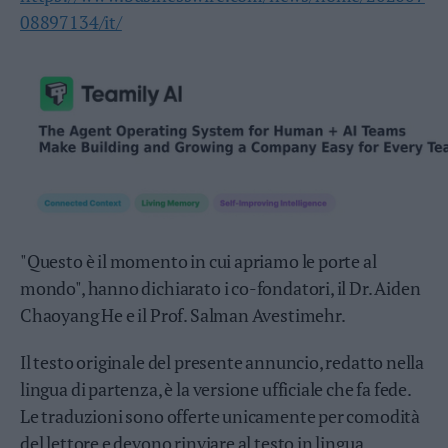
Valsugana
08897134/it/
–
Primiero
Vallagarina
Non
–
Sole
Fiemme
–
Fassa
Giudicarie
"Questo è il momento in cui apriamo le porte al
–
mondo", hanno dichiarato i co-fondatori, il Dr. Aiden
Rendena
Chaoyang He e il Prof. Salman Avestimehr.
Alto
Adige
–
Il testo originale del presente annuncio, redatto nella
Südtirol
lingua di partenza, è la versione ufficiale che fa fede.
Dolomiti
Le traduzioni sono offerte unicamente per comodità
del lettore e devono rinviare al testo in lingua