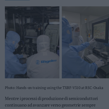
Valsugana
–
Primiero
Vallagarina
Non
–
Sole
Fiemme
–
Fassa
Giudicarie
–
Rendena
Alto
Adige
–
Photo: Hands-on training using the TXRF-V310 at RSC-Osaka
Südtirol
Mentre i processi di produzione di semiconduttori
Dolomiti
continuano ad avanzare verso geometrie sempre