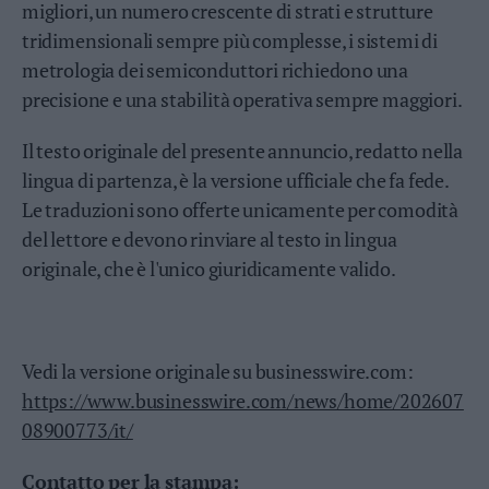
migliori, un numero crescente di strati e strutture
Leggi/Abbonati
tridimensionali sempre più complesse, i sistemi di
metrologia dei semiconduttori richiedono una
Newsletter
precisione e una stabilità operativa sempre maggiori.
Bazar
Il testo originale del presente annuncio, redatto nella
Casa
lingua di partenza, è la versione ufficiale che fa fede.
Le traduzioni sono offerte unicamente per comodità
Radio
del lettore e devono rinviare al testo in lingua
Dolomiti
originale, che è l'unico giuridicamente valido.
Vedi la versione originale su businesswire.com:
Social media
https://www.businesswire.com/news/home/202607
08900773/it/
Contatto per la stampa: