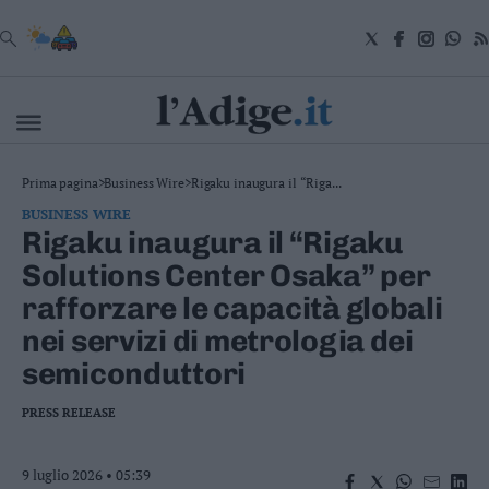
VAI
Cronaca
Prima pagina
>
Business Wire
>
Rigaku inaugura il “Riga...
Attualità
BUSINESS WIRE
Economia
Rigaku inaugura il “Rigaku
Cultura
Solutions Center Osaka” per
e
Spettacoli
rafforzare le capacità globali
Salute
nei servizi di metrologia dei
e
Benessere
semiconduttori
Montagna
Tecnologia
PRESS RELEASE
Sport
Foto
9 luglio 2026 • 05:39
Video