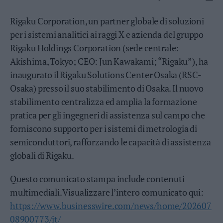
Business
Wire
Rigaku Corporation, un partner globale di soluzioni
Territori
per i sistemi analitici ai raggi X e azienda del gruppo
Rigaku Holdings Corporation (sede centrale:
Trento
Rovereto
Akishima, Tokyo; CEO: Jun Kawakami; “Rigaku”), ha
Pergine
inaugurato il Rigaku Solutions Center Osaka (RSC-
Riva
Osaka) presso il suo stabilimento di Osaka. Il nuovo
–
stabilimento centralizza ed amplia la formazione
Arco
pratica per gli ingegneri di assistenza sul campo che
Basso
forniscono supporto per i sistemi di metrologia di
Sarca
–
semiconduttori, rafforzando le capacità di assistenza
Ledro
globali di Rigaku.
Lavis
–
Questo comunicato stampa include contenuti
Rotaliana
multimediali. Visualizzare l’intero comunicato qui:
Valle
https://www.businesswire.com/news/home/202607
dei
08900773/it/
Laghi