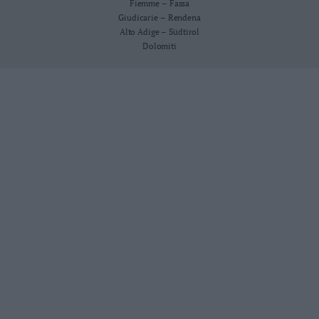
Fiemme – Fassa
Giudicarie – Rendena
Alto Adige – Südtirol
Dolomiti