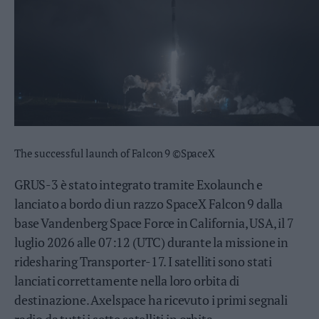
Valsugana
–
Primiero
Vallagarina
Non
–
Sole
Fiemme
–
The successful launch of Falcon 9 ©SpaceX
Fassa
Giudicarie
GRUS-3 è stato integrato tramite Exolaunch e
–
lanciato a bordo di un razzo SpaceX Falcon 9 dalla
Rendena
base Vandenberg Space Force in California, USA, il 7
Alto
Adige
luglio 2026 alle 07:12 (UTC) durante la missione in
–
ridesharing Transporter-17. I satelliti sono stati
Südtirol
lanciati correttamente nella loro orbita di
Dolomiti
destinazione. Axelspace ha ricevuto i primi segnali
radio da tutti i sette satelliti in orbita.