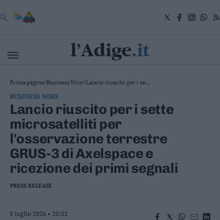
VAI
Cronaca
Prima pagina
>
Business Wire
>
Lancio riuscito per i se...
Attualità
BUSINESS WIRE
Economia
Lancio riuscito per i sette
Cultura
microsatelliti per
e
Spettacoli
l'osservazione terrestre
Salute
GRUS-3 di Axelspace e
e
Benessere
ricezione dei primi segnali
Montagna
Tecnologia
PRESS RELEASE
Sport
Foto
8 luglio 2026 • 20:32
Video