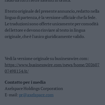
Leggi/Abbonati
Il testo originale del presente annuncio, redatto nella
Newsletter
lingua di partenza, è la versione ufficiale che fa fede.
Le traduzioni sono offerte unicamente per comodità
Bazar
del lettore e devono rinviare al testo in lingua
Casa
originale, che è l'unico giuridicamente valido.
Radio
Dolomiti
Vedi la versione originale su businesswire.com:
https://www.businesswire.com/news/home/202607
07498154/it/
Social media
Contatto per i media
Axelspace Holdings Corporation
E-mail:
pr@axelspace.com