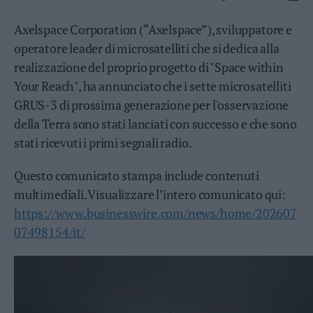
Business
Wire
Axelspace Corporation (“Axelspace”), sviluppatore e
Territori
operatore leader di microsatelliti che si dedica alla
realizzazione del proprio progetto di "Space within
Trento
Rovereto
Your Reach", ha annunciato che i sette microsatelliti
Pergine
GRUS-3 di prossima generazione per l'osservazione
Riva
della Terra sono stati lanciati con successo e che sono
–
stati ricevuti i primi segnali radio.
Arco
Basso
Questo comunicato stampa include contenuti
Sarca
multimediali. Visualizzare l’intero comunicato qui:
–
https://www.businesswire.com/news/home/202607
Ledro
Lavis
07498154/it/
–
Rotaliana
Valle
dei
Laghi