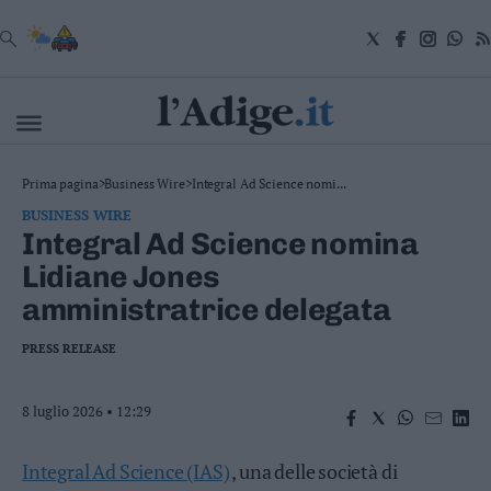
VAI
Cronaca
Prima pagina
>
Business Wire
>
Integral Ad Science nomi...
Attualità
BUSINESS WIRE
Economia
Integral Ad Science nomina
Cultura
Lidiane Jones
e
Spettacoli
amministratrice delegata
Salute
e
PRESS RELEASE
Benessere
Montagna
Tecnologia
8 luglio 2026 • 12:29
Sport
Foto
Integral Ad Science (IAS)
, una delle società di
Video