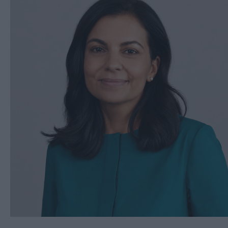
Valsugana
–
Primiero
Vallagarina
Non
–
Sole
Fiemme
–
Fassa
Giudicarie
–
Rendena
Alto
Adige
–
Südtirol
Dolomiti