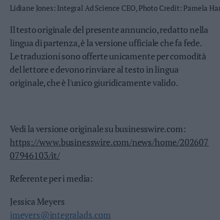
Leggi/Abbonati
Lidiane Jones: Integral Ad Science CEO, Photo Credit: Pamela H
Il testo originale del presente annuncio, redatto nella
Newsletter
lingua di partenza, è la versione ufficiale che fa fede.
Le traduzioni sono offerte unicamente per comodità
Bazar
del lettore e devono rinviare al testo in lingua
Casa
originale, che è l'unico giuridicamente valido.
Radio
Dolomiti
Vedi la versione originale su businesswire.com:
https://www.businesswire.com/news/home/202607
07946103/it/
Social media
Referente per i media:
Jessica Meyers
jmeyers@integralads.com