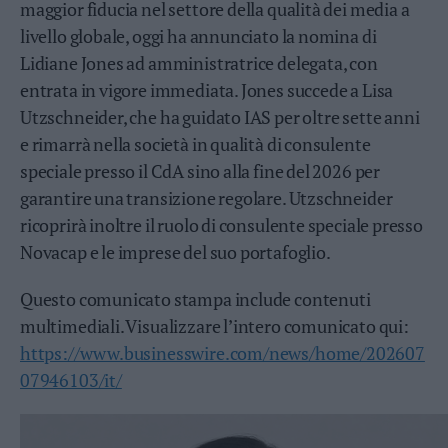
maggior fiducia nel settore della qualità dei media a
Business
livello globale, oggi ha annunciato la nomina di
Wire
Territori
Lidiane Jones ad amministratrice delegata, con
entrata in vigore immediata. Jones succede a Lisa
Trento
Utzschneider, che ha guidato IAS per oltre sette anni
Rovereto
e rimarrà nella società in qualità di consulente
Pergine
speciale presso il CdA sino alla fine del 2026 per
Riva
–
garantire una transizione regolare. Utzschneider
Arco
ricoprirà inoltre il ruolo di consulente speciale presso
Basso
Novacap e le imprese del suo portafoglio.
Sarca
–
Questo comunicato stampa include contenuti
Ledro
multimediali. Visualizzare l’intero comunicato qui:
Lavis
–
https://www.businesswire.com/news/home/202607
Rotaliana
07946103/it/
Valle
dei
Laghi