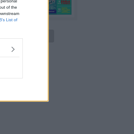
 personal
out of the
 downstream
B’s List of
LEGGI ONLINE