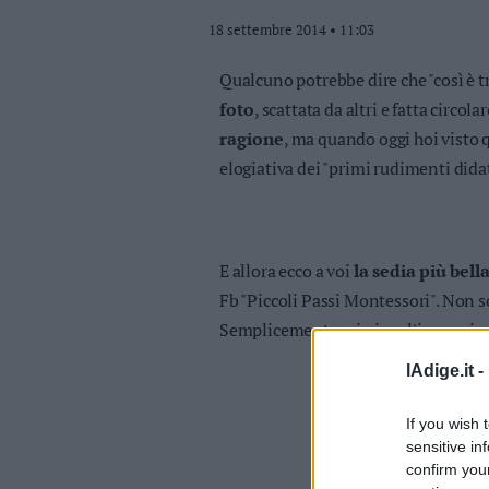
Valsugana
18 settembre 2014 • 11:03
–
Primiero
Qualcuno
pot
rebbe dire che "così è t
Vallagarina
foto
, scattata da altri e fatta circola
Non
ragione
, ma quando oggi hoi visto 
–
elogiativa dei "primi rudimenti didat
Sole
Fiemme
–
Fassa
E allora ecco a voi
la sedia più bell
Giudicarie
–
Fb "Piccoli Passi Montessori". Non 
Rendena
Semplicemente mi piace l'immagin
Alto
Adige
lAdige.it -
–
Südtirol
If you wish 
Dolomiti
sensitive in
confirm you