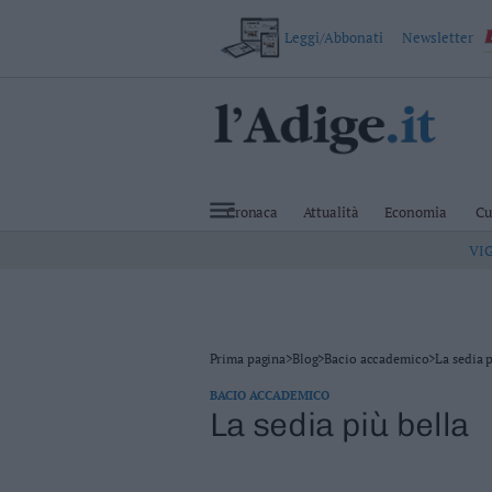
Leggi/Abbonati
Newsletter
VAI
Cronaca
Attualità
Cronaca
Attualità
Economia
Cu
Economia
VI
Cultura
e
Spettacoli
Salute
e
Benessere
Prima pagina
>
Blog
>
Bacio accademico
>
La sedia p
Montagna
BACIO ACCADEMICO
Tecnologia
La sedia più bella
Sport
Foto
Video