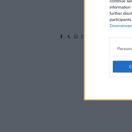
continue se
Leggi/Abbonati
information 
further disc
Newsletter
participants
Downstream 
Bazar
Casa
Persona
Radio
Dolomiti
Social media