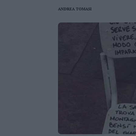
Business
ANDREA TOMASI
Wire
Territori
Trento
Rovereto
Pergine
Riva
–
Arco
Basso
Sarca
–
Ledro
Lavis
–
Rotaliana
Valle
dei
Laghi