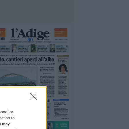
sonal or
ection to
ou may