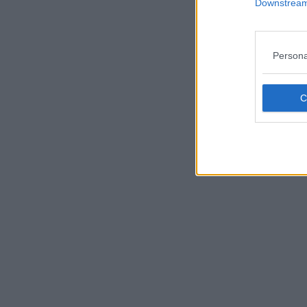
Downstream 
Leggi/Abbonati
Newsletter
Persona
Bazar
Casa
Radio
Dolomiti
Social media