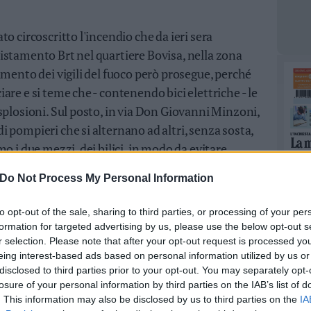
o circoscritto l'incendio che da ieri sera
istamento Brt nel quartiere Bovisa, nella zona
imento dei vigili del fuoco però prosegue, perché
re e si teme che - contenendo bici elettriche - le
splosioni. Sul posto, in via Don Giovanni Minzoni,
 pompieri che si alternano ad altri, senza sosta,
o i due mezzi, dei bilici, in modo da evitare
. Ancora per la giornata di oggi Arpa e Ats
Do Not Process My Personal Information
e vicine le finestre chiuse, a non stazionare vicino
n giocare o sostare all'aperto e in generale a non
to opt-out of the sale, sharing to third parties, or processing of your per
lta nelle vicinanze. (ANSA).
formation for targeted advertising by us, please use the below opt-out s
r selection. Please note that after your opt-out request is processed y
eing interest-based ads based on personal information utilized by us or
disclosed to third parties prior to your opt-out. You may separately opt-
losure of your personal information by third parties on the IAB’s list of
. This information may also be disclosed by us to third parties on the
IA