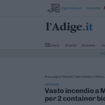
Leggi/Abbonati
Newsletter
VAI
Cronaca
Attualità
Cronaca
Attualità
Economia
Cu
Economia
VI
Cultura
e
Spettacoli
Salute
e
Benessere
Prima pagina
>
Attualità
>
Vasto incendio a Milano,.
Montagna
ATTUALITÀ
Tecnologia
Vasto incendio a M
Sport
per 2 container bi
Foto
Video