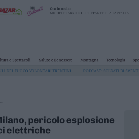
Ora in onda:
MICHELE ZARRILLO - L'ELEFANTE E LA FARFALLA
ltura e Spettacoli
Salute e Benessere
Montagna
Tecnologia
Spo
GILI DEL FUOCO VOLONTARI TRENTINI
PODCAST: SOLDATI DI SVEN
..
ilano, pericolo esplosione
ci elettriche