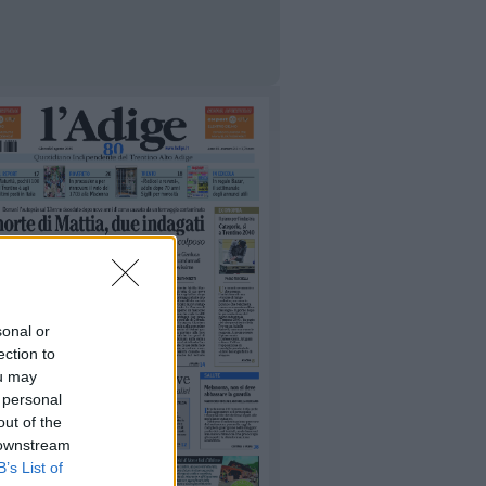
sonal or
ection to
ou may
 personal
out of the
 downstream
B’s List of