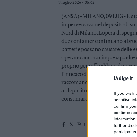
9 luglio 2026 • 06:02
Valsugana
–
(ANSA) - MILANO, 09 LUG - E' stat
Primiero
imperversava nel deposito di sm
Vallagarina
Nord di Milano. L'opera di spegn
Non
due container continuano a brucia
–
Sole
batterie possano causare delle e
Fiemme
operano ancora cinque squadre di
–
proprio per raffreddare al massim
Fassa
l'innesco delle numerose batterie
Giudicarie
lAdige.it -
raccomandano di tenere nelle cas
–
Rendena
al deposito e, per i bambini, a no
If you wish 
Alto
consumare frutta e verdura racco
sensitive in
Adige
confirm you
–
continue se
Südtirol
information 
Dolomiti
further disc
participants