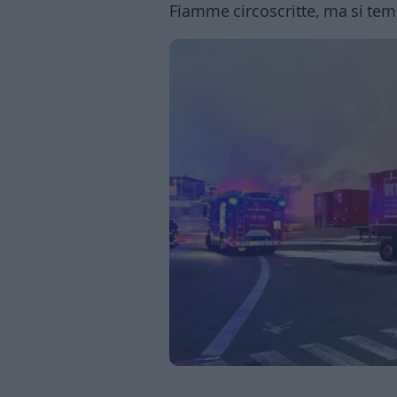
Fiamme circoscritte, ma si tem
Business
Wire
Territori
Trento
Rovereto
Pergine
Riva
–
Arco
Basso
Sarca
–
Ledro
Lavis
–
Rotaliana
Valle
dei
Laghi