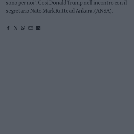
sono per noi". Così Donald Trump nell'incontro con il
Valsugana
segretario Nato Mark Rutte ad Ankara. (ANSA).
–
Primiero
Vallagarina
Non
–
Sole
Fiemme
–
Fassa
Giudicarie
–
Rendena
Alto
Adige
–
Südtirol
Dolomiti