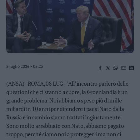
Business
Wire
Territori
Trento
Rovereto
Pergine
Riva
–
8 luglio 2026 • 08:25
Arco
Basso
Sarca
(ANSA) - ROMA, 08 LUG - "All' incontro parlerò delle
–
questioni che ci stanno a cuore, la Groenlandia è un
Ledro
grande problema. Noi abbiamo speso più di mille
Lavis
miliardi in 10 anni per difendere i paesi Nato dalla
–
Rotaliana
Russia e in cambio siamo trattati ingiustamente.
Valle
Sono molto arrabbiato con Nato, abbiamo pagato
dei
troppo, perché siamo noi a proteggerli ma non ci
Laghi