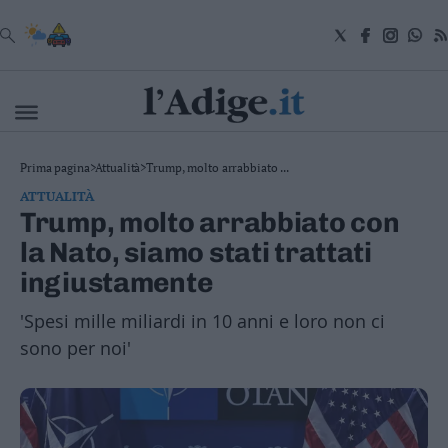
VAI
Cronaca
Prima pagina
>
Attualità
>
Trump, molto arrabbiato ...
Attualità
ATTUALITÀ
Economia
Trump, molto arrabbiato con
Cultura
la Nato, siamo stati trattati
e
Spettacoli
ingiustamente
Salute
e
'Spesi mille miliardi in 10 anni e loro non ci
Benessere
sono per noi'
Montagna
Tecnologia
Sport
Foto
Video