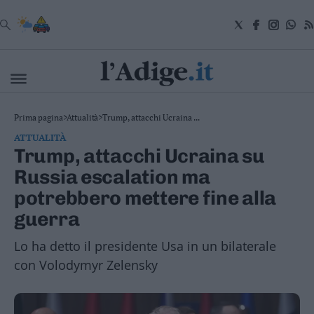
VAI
Cronaca
Prima pagina
>
Attualità
>
Trump, attacchi Ucraina ...
Attualità
ATTUALITÀ
Economia
Trump, attacchi Ucraina su
Cultura
Russia escalation ma
e
Spettacoli
potrebbero mettere fine alla
Salute
guerra
e
Benessere
Lo ha detto il presidente Usa in un bilaterale
Montagna
Tecnologia
con Volodymyr Zelensky
Sport
Foto
Video