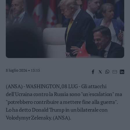
Business
Wire
Territori
Trento
Rovereto
Pergine
Riva
–
Arco
Basso
8 luglio 2026 • 13:15
Sarca
–
(ANSA) - WASHINGTON, 08 LUG - Gli attacchi
Ledro
dell'Ucraina contro la Russia sono "un'escalation" ma
Lavis
"potrebbero contribuire a mettere fine alla guerra".
–
Rotaliana
Lo ha detto Donald Trump in un bilaterale con
Valle
Volodymyr Zelensky. (ANSA).
dei
Laghi