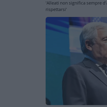
'Alleati non significa sempre d
Business
Wire
rispettarsi'
Territori
Trento
Rovereto
Pergine
Riva
–
Arco
Basso
Sarca
–
Ledro
Lavis
–
Rotaliana
Valle
dei
Laghi