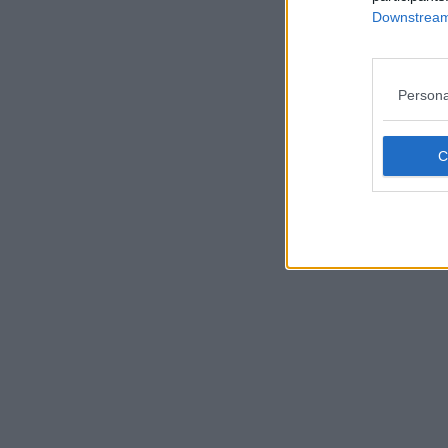
Leggi/Abbonati
Downstream 
Newsletter
Persona
Bazar
Casa
Radio
Dolomiti
Social media