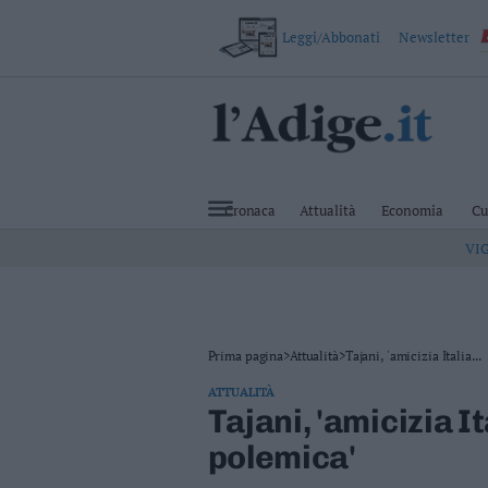
Leggi/Abbonati
Newsletter
VAI
Cronaca
Attualità
Cronaca
Attualità
Economia
Cu
Economia
VI
Cultura
e
Spettacoli
Salute
e
Benessere
Prima pagina
>
Attualità
>
Tajani, 'amicizia Italia...
Montagna
ATTUALITÀ
Tecnologia
Tajani, 'amicizia I
Sport
polemica'
Foto
Video