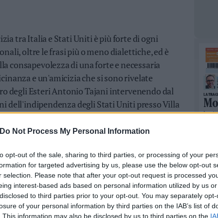
a tra Italia e Stati Uniti è più forte di ogni
onali, oltre le frasi più o meno dialettiche, ed è
la consapevolezza di una forte e necessaria
icinanza e un'amicizia che si sono rivelate
stro degli Esteri Antonio Tajani intervenendo dal
ni dell'indipendenza degli Stati Uniti presso Villa
nifica essere sempre d'accordo su tutto. Ma anche
se, l'importante è parlarsi come si fa tra amici,
Do Not Process My Personal Information
pre. Essere consci che nei momenti decisivi siamo,
a parte giusta della storia. Dalla parte
to opt-out of the sale, sharing to third parties, or processing of your per
formation for targeted advertising by us, please use the below opt-out s
NSA).
r selection. Please note that after your opt-out request is processed y
eing interest-based ads based on personal information utilized by us or
disclosed to third parties prior to your opt-out. You may separately opt-
losure of your personal information by third parties on the IAB’s list of
. This information may also be disclosed by us to third parties on the
IA